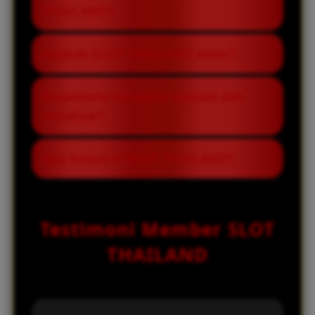
memberikan kemenangan tinggi
SLOT
THAILAND?
THAILAND selalu memperbarui daftar
permainan dengan RTP tertinggi agar
Kunjungi situs resmi, klik daftar, isi data,
Apakah SLOT THAILAND aman?
pemain tahu slot mana yang sedang aktif.
lalu deposit. Setelah saldo masuk, Anda
langsung bisa memilih permainan gacor
at aman. SLOT THAILAND memiliki lisensi
Bagaimana transaksi deposit dan
favorit dan mulai bermain.
resmi dan enkripsi data, sehingga semua
withdraw?
transaksi dan permainan berjalan adil. Ini
sebabnya SLOT THAILAND dipercaya
SLOT THAILAND menyediakan berbagai
Apa bonus di SLOT THAILAND?
sebagai situs No1 di Indonesia.
metode pembayaran lokal. Deposit instan,
penarikan cepat, dan tanpa potongan
SLOT THAILAND
menawarkan bonus
selama data sesuai.
harian
, cashback, dan turnamen slot
Testimoni Member SLOT
khusus. Semua promo ini berlaku untuk
permainan gacor pilihan,
THAILAND
menjadikan
SLOT THAILAND favorit utama di
Indonesia.
.