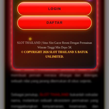
sistem enkripsi mutakhir untuk melindungi data pribadi
LOGIN
dan keuangan setiap para pemain. Dengan lisensi
resmi dan pengawasan ketat dari lembaga perjudian
internasional, SLOT THAILAND memastikan setiap
DAFTAR
putaran permainan berlangsung secara acak dan tidak
dapat dimanipulasi
SLOT THAILAND | Situs Slot Gacor Resmi Dengan Permainan
Tidak hanya soal permainan,
SLOT THAILAND
juga
Winrate Tinggi Min Depo 5K
membangun ekosistem komunitas yang sehat.
© COPYRIGHT 2026 SLOT THAILAND X BATUK
UNLIMITED.
Layanan pelanggan 24 jam siap membantu melalui
berbagai kanal komunikasi, mulai dari live chat hingga
media sosial. Pendekatan personal inilah yang
membuat pemain merasa dihargai dan didengar,
sebuah nilai yang jarang ditemukan di situs sejenis.
Sebagai penutup,
SLOT THAILAND
bukanlah sekadar
nama, melainkan sebuah ekosistem permainan yang
menggabungkan kenyamanan, keamanan, dan