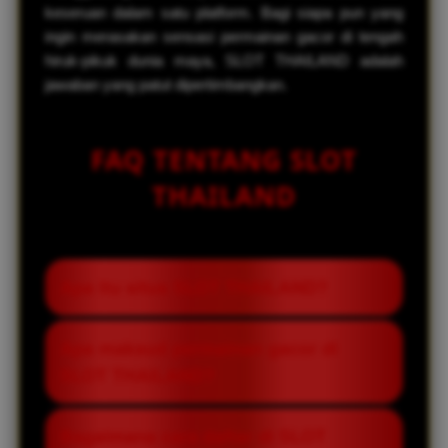
keseruan dalam satu platform. Bagi siapa pun yang
ingin merasakan sensasi permainan gacor di tengah
hiruk-pikuk dunia maya, SLOT THAILAND adalah
jawaban yang patut dipertimbangkan.
FAQ TENTANG SLOT
THAILAND
Apa itu situs SLOT THAILAND?
SLOT THAILAND
adalah situs slot
Apa maksud permainan gacor di
terpercaya
yang saat ini dinobatkan
SLOT THAILAND?
sebagai
situs No1 di Indonesia
berkat
pelayanan cepat, transaksi mudah, dan
Permainan gacor berarti
slot yang sedang
Bagaimana cara daftar di SLOT
koleksi permainan lengkap.