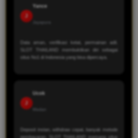
Yance
J
Jayapura
Data aman, verifikasi ketat, permainan adil.
SLOT THAILAND membuktikan diri sebagai
situs No1 di Indonesia yang bisa dipercaya.
Ucok
J
Medan
Deposit instan, withdraw cepat, banyak metode
pembayaran. SLOT THAILAND memang situs