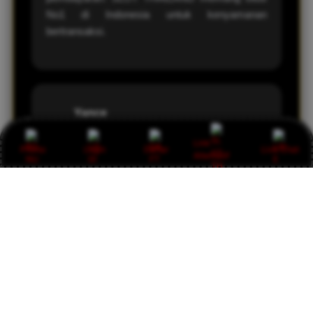
No1 di Indonesia untuk kenyamanan
bertransaksi.
Yance
J
Link
Promo
Login
Daftar
Live Chat
Jayapura
Alternatif
CS responsif 24 jam, solusi cepat saat kendala.
SLOT THAILAND benar-benar situs No1 di
Indonesia dari sisi pelayanan.