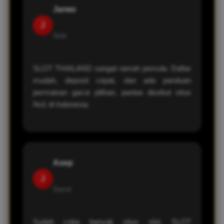
Jarwo
J
Solo
SLOT THAILAND sangat ramah pemula. Daftar
mudah, deposit cepat, dan ada panduan
permainan gacor pilihan, pantas disebut situs
No1 di Indonesia.
Asep
J
Garut
Sudah coba banyak situs slot, SLOT