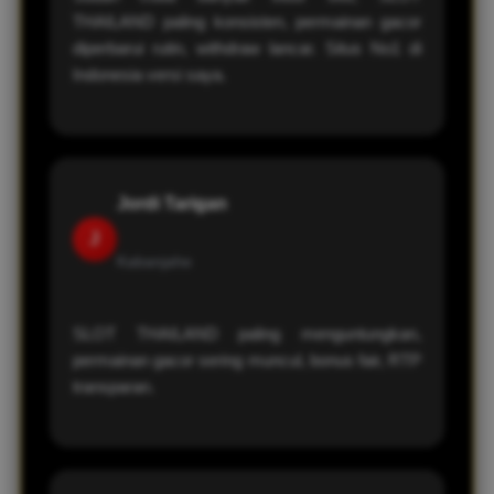
THAILAND paling konsisten, permainan gacor
diperbarui rutin, withdraw lancar. Situs No1 di
Indonesia versi saya.
Jordi Tarigan
J
Kabanjahe
SLOT THAILAND paling menguntungkan,
permainan gacor sering muncul, bonus fair, RTP
transparan.