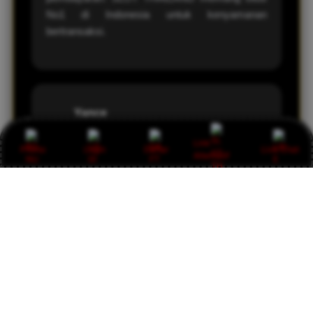
No1 di Indonesia untuk kenyamanan
bertransaksi.
Yance
J
Link
Promo
Login
Daftar
Live Chat
Jayapura
Alternatif
CS responsif 24 jam, solusi cepat saat kendala.
SLOT THAILAND benar-benar situs No1 di
Indonesia dari sisi pelayanan.