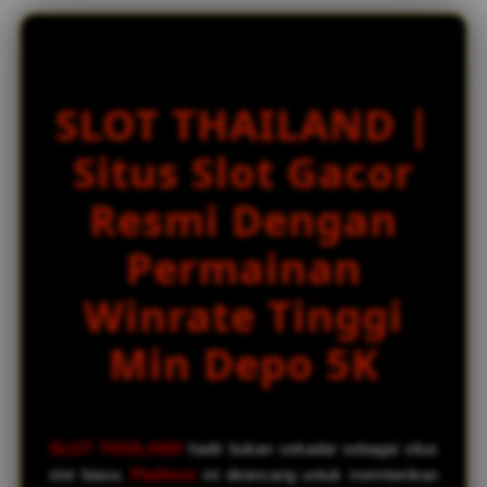
d
e
t
a
i
SLOT THAILAND |
l
s
Situs Slot Gacor
Resmi Dengan
Permainan
Winrate Tinggi
Min Depo 5K
SLOT THAILAND
hadir bukan sekadar sebagai situs
slot biasa.
Platform
ini dirancang untuk memberikan