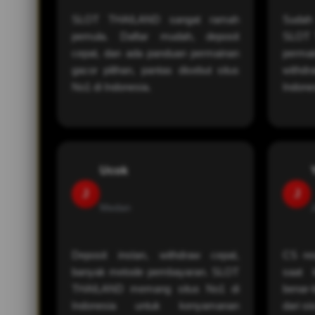
SLOT THAILAND sangat ramah
Sudah
pemula. Daftar mudah, deposit
SLOT 
cepat, dan ada panduan permainan
permai
gacor pilihan, pantas disebut situs
withd
No1 di Indonesia.
Indone
Ucok
J
J
Medan
Deposit instan, withdraw cepat,
CS res
banyak metode pembayaran. SLOT
saat 
THAILAND memang situs No1 di
benar-
Indonesia untuk kenyamanan
dari si