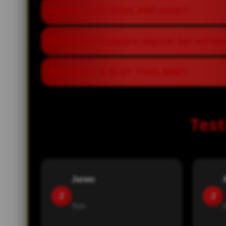
Kunjungi situs resmi, klik daftar, isi data, l
Apakah SLOT THAILAND aman?
at aman. SLOT THAILAND memiliki lisensi resm
Bagaimana transaksi deposit dan withdr
dipercaya sebagai situs No1 di Indonesia.
SLOT THAILAND menyediakan berbagai metode p
Apa bonus di SLOT THAILAND?
SLOT THAILAND
menawarkan bonus hari
menjadikan SLOT THAILAND favorit utama d
Tes
Jarwo
J
J
Solo