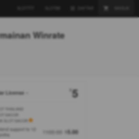
SLOT777
SLOT88
DAFTAR
MASUK
rmainan Winrate
5
$
ar License
88
lar License
$
SELECTED
luded:
OT THAILAND
luded:
 Thailand adalah situs resmi dengan
OT GACOR
luded:
NK SLOT GACOR
ainan paling gacor di indonesia, metode
sit tercepat dengan modal 5000 rupiah,
tend support to 12
100.00
5.00
$
$
 terbaik buat main slot gacor di tahun
nths