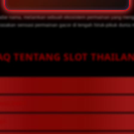
adar nama, melainkan sebuah ekosistem permainan yang me
merasakan sensasi permainan gacor di tengah hiruk-pikuk dun
AQ TENTANG SLOT THAILA
yang saat ini dinobatkan sebagai
situs No1 di Indonesia
THAILAND?
 memberikan kemenangan tinggi
SLOT THAILAND selalu
ND?
ang aktif.