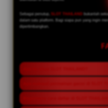
Sebagai penutup,
SLOT THAILAND
bukanlah sek
dalam satu platform. Bagi siapa pun yang ingin 
dipertimbangkan.
F
Apa itu situs SLOT THAILAND?
SLOT THAILAND
adalah situs slot terpercaya
Apa maksud permainan gacor di SLOT 
koleksi permainan lengkap.
Permainan gacor berarti
slot yang sedang
Bagaimana cara daftar di SLOT THAILA
tertinggi agar pemain tahu slot mana yang sed