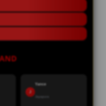
 permainan gacor favorit dan mulai bermain.
nan berjalan adil. Ini sebabnya SLOT THAILAND
anpa potongan selama data sesuai.
ini berlaku untuk permainan gacor pilihan,
LAND
Yance
J
Jayapura