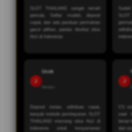
SLOT THAILAND sangat ramah
Sudah
pemula. Daftar mudah, deposit
SLOT 
cepat, dan ada panduan permainan
permai
gacor pilihan, pantas disebut situs
withd
No1 di Indonesia.
Indone
Ucok
J
J
Medan
Deposit instan, withdraw cepat,
CS res
banyak metode pembayaran. SLOT
saat 
THAILAND memang situs No1 di
benar-
Indonesia untuk kenyamanan
dari si