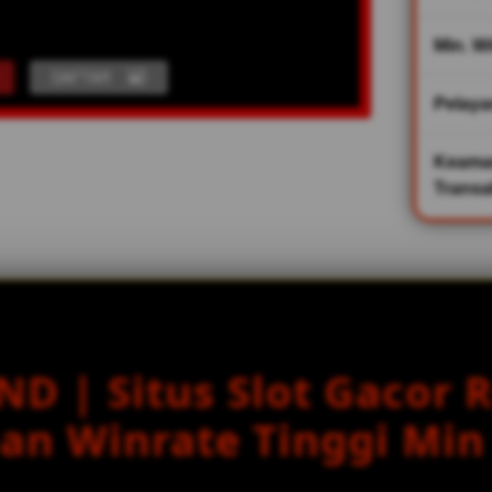
Min. W
DAFTAR
Pelay
Keama
Transa
D | Situs Slot Gacor
an Winrate Tinggi Min