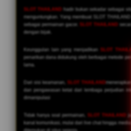
SLOT THAILAND
hadir bukan sekadar sebagai sit
menguntungkan. Yang membuat SLOT THAILAND men
sebagai permainan gacor.
SLOT THAILAND
secar
dengan bijak.
Keunggulan lain yang menjadikan
SLOT THAIL
penarikan dana didukung oleh berbagai metode pemb
lama.
Dari sisi keamanan,
SLOT THAILAND
menerapkan 
dan pengawasan ketat dari lembaga perjudian i
dimanipulasi
Tidak hanya soal permainan,
SLOT THAILAND
ju
kanal komunikasi, mulai dari live chat hingga medi
ditemukan di situs sejenis.