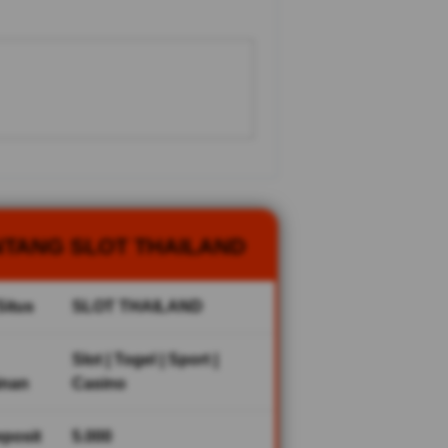
NTANG SLOT THAILAND
itus
SLOT THAILAND
Slot | Togel | Sport |
inan
Casino
eposit
5.000