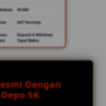
ithdraw
50.000
anan
24/7 Nonstop
nan
Deposit & Withdraw
ksi
Tepat Waktu
 Resmi Dengan
 Depo 5K