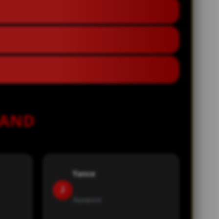
 permainan gacor favorit dan mulai bermain.
nan berjalan adil. Ini sebabnya SLOT THAILAND
anpa potongan selama data sesuai.
ini berlaku untuk permainan gacor pilihan,
LAND
Yance
J
Jayapura