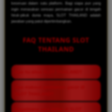
keseruan dalam satu platform. Bagi siapa pun yang
ingin merasakan sensasi permainan gacor di tengah
hiruk-pikuk dunia maya, SLOT THAILAND adalah
jawaban yang patut dipertimbangkan.
FAQ TENTANG SLOT
THAILAND
Apa itu situs SLOT THAILAND?
SLOT THAILAND
adalah situs slot
Apa maksud permainan gacor di
terpercaya
yang saat ini dinobatkan
SLOT THAILAND?
sebagai
situs No1 di Indonesia
berkat
pelayanan cepat, transaksi mudah, dan
Permainan gacor berarti
slot yang sedang
Bagaimana cara daftar di SLOT
koleksi permainan lengkap.