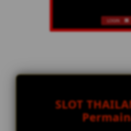
LOGIN
SLOT THAILAN
Permain