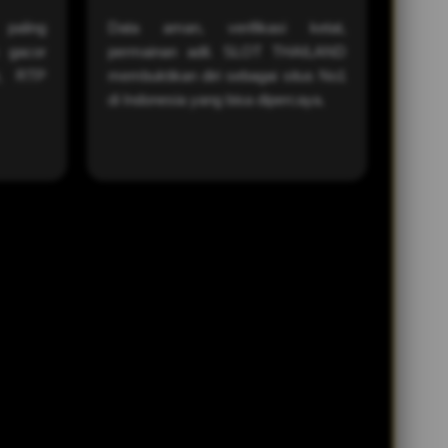
ling
Data aman, verifikasi ketat,
 gacor
permainan adil. SLOT THAILAND
r, RTP
membuktikan diri sebagai situs No1
di Indonesia yang bisa dipercaya.