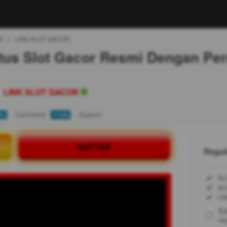
R
LINK SLOT GACOR
tus Slot Gacor Resmi Dengan Pe
LINK SLOT GACOR
Comments
Support
01
17.945
DAFTAR
Regul
Regu
Inc
SL
Inc
Slot
SL
Inc
LI
perm
depo
Ex
situs
mo