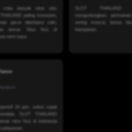
 coba banyak situs slot,
SLOT THAILAND pa
THAILAND paling konsisten,
menguntungkan, permainan
nan gacor diperbarui rutin,
sering muncul, bonus fai
raw lancar. Situs No1 di
transparan.
sia versi saya.
Yance
Jayapura
ponsif 24 jam, solusi cepat
kendala. SLOT THAILAND
benar situs No1 di Indonesia
si pelayanan.