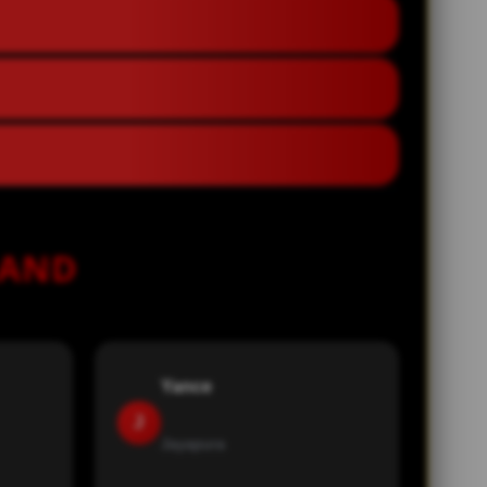
 permainan gacor favorit dan mulai bermain.
nan berjalan adil. Ini sebabnya SLOT THAILAND
anpa potongan selama data sesuai.
ini berlaku untuk permainan gacor pilihan,
LAND
Yance
J
Jayapura