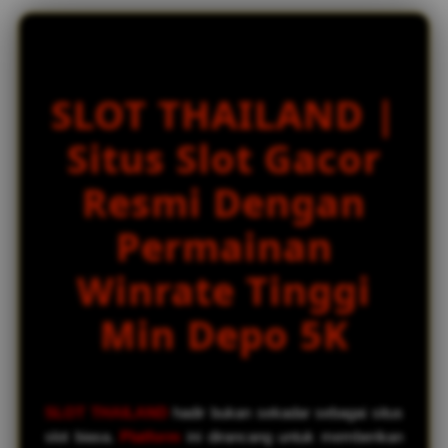
d
e
t
a
i
SLOT THAILAND |
l
s
Situs Slot Gacor
Resmi Dengan
Permainan
Winrate Tinggi
Min Depo 5K
SLOT THAILAND
hadir bukan sekadar sebagai situs
slot biasa.
Platform
ini dirancang untuk memberikan