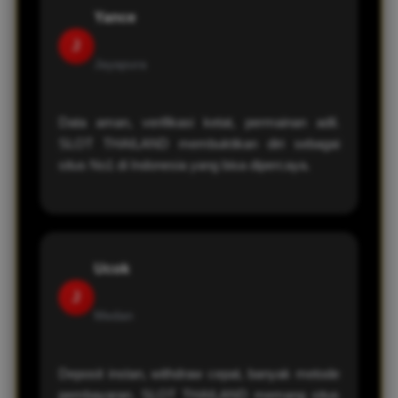
Yance
J
Jayapura
Data aman, verifikasi ketat, permainan adil.
SLOT THAILAND membuktikan diri sebagai
situs No1 di Indonesia yang bisa dipercaya.
Ucok
J
Medan
Deposit instan, withdraw cepat, banyak metode
pembayaran. SLOT THAILAND memang situs