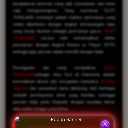
pengalaman bermain yang adil, transparan, dan tentu
saja menguntungkan. Yang membuat SLOT
THAILAND menonjol adalah koleksi permainan yang
selalu diperbarui dengan tingkat kemenangan atau
yang kerap disebut sebagai permainan gacor.
SLOT
THAILAND
secara rutin menampilkan daftar
permainan dengan tingkat Return to Player (RTP)
tertinggi agar pemain dapat memilih dengan bijak.
Keunggulan lain yang menjadikan
SLOT
THAILAND
sebagai situs No1 di Indonesia adalah
kemudahan akses dan kecepatan transaksi.
Proses
deposit
dan penarikan dana didukung oleh berbagai
metode pembayaran lokal yang familiar, sehingga
pemain tidak perlu khawatir dengan kendala teknis
atau waktu tunggu yang lama.
Dari sisi keamanan,
SLOT THAILAND
menerapkan