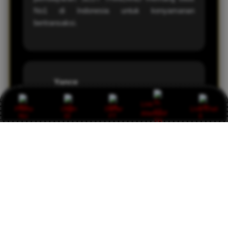
No1 di Indonesia untuk kenyamanan
bertransaksi.
Yance
J
Link
Promo
Login
Daftar
Live Chat
Jayapura
Alternatif
CS responsif 24 jam, solusi cepat saat kendala.
SLOT THAILAND benar-benar situs No1 di
Indonesia dari sisi pelayanan.