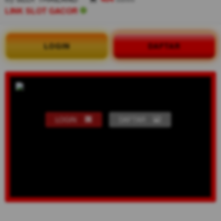
LINK SLOT GACOR
LOGIN
DAFTAR
LOGIN
DAFTAR
Show More