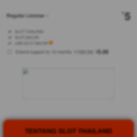
5
$
Regular License
Regular
Included:
SLOT THAILAND
License
Included:
SLOT GACOR
SELECTED
Included:
LINK SLOT GACOR
88
$
100.00
5.00
Extend support to 12 months
$
$
Slot
Thailand
adalah
situs resmi
dengan
permainan
paling
gacor di
indonesia,
metode
deposit
tercepat
TENTANG SLOT THAILAND
dengan