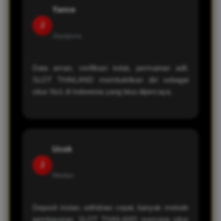
Yance
J
Jayapura
Data aman, verifikasi ketat, permainan adil.
SLOT THAILAND membuktikan diri sebagai
situs No1 di Indonesia yang bisa dipercaya.
Ucok
J
Medan
Deposit instan, withdraw cepat, banyak metode
pembayaran. SLOT THAILAND memang situs