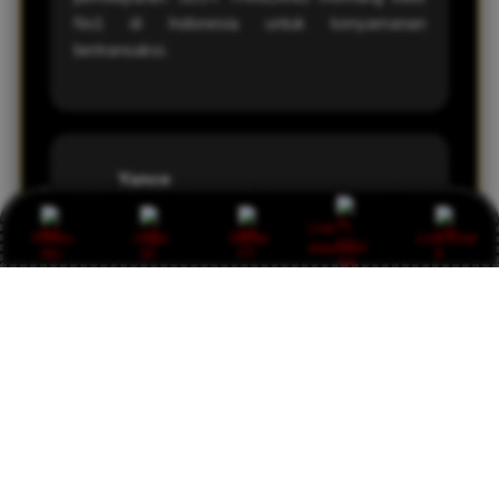
No1 di Indonesia untuk kenyamanan
bertransaksi.
Yance
J
Link
Promo
Login
Daftar
Live Chat
Jayapura
Alternatif
CS responsif 24 jam, solusi cepat saat kendala.
SLOT THAILAND benar-benar situs No1 di
Indonesia dari sisi pelayanan.