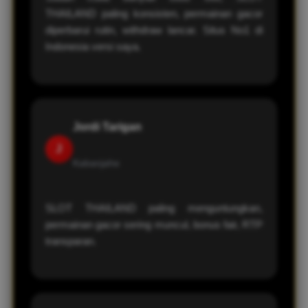
THAILAND paling konsisten, permainan gacor
diperbarui rutin, withdraw lancar. Situs No1 di
Indonesia versi saya.
Jordi Tarigan
J
Kabanjahe
SLOT THAILAND paling menguntungkan,
permainan gacor sering muncul, bonus fair, RTP
transparan.