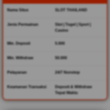
modal
5000
Nama Situs
SLOT THAILAND
rupiah,
situs
terbaik
Jenis Permainan
Slot | Togel | Sport |
buat main
Casino
slot gacor
di tahun
Min. Deposit
2026
5.000
V
Min. Withdraw
50.000
i
e
w
Pelayanan
24/7 Nonstop
l
i
c
Keamanan Transaksi
Deposit & Withdraw
e
Tepat Waktu
n
s
e