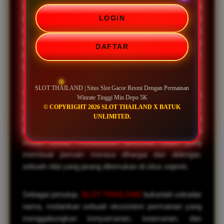
sistem enkripsi mutakhir untuk melindungi data pribadi
LOGIN
dan keuangan setiap para pemain. Dengan lisensi
resmi dan pengawasan ketat dari lembaga perjudian
internasional, SLOT THAILAND memastikan setiap
DAFTAR
putaran permainan berlangsung secara acak dan tidak
dapat dimanipulasi
SLOT THAILAND | Situs Slot Gacor Resmi Dengan Permainan
Tidak hanya soal permainan,
SLOT THAILAND
juga
Winrate Tinggi Min Depo 5K
membangun ekosistem komunitas yang sehat.
© COPYRIGHT 2026 SLOT THAILAND X BATUK
UNLIMITED.
Layanan pelanggan 24 jam siap membantu melalui
berbagai kanal komunikasi, mulai dari live chat hingga
media sosial. Pendekatan personal inilah yang
membuat pemain merasa dihargai dan didengar,
sebuah nilai yang jarang ditemukan di situs sejenis.
Sebagai penutup,
SLOT THAILAND
bukanlah sekadar
nama, melainkan sebuah ekosistem permainan yang
menggabungkan kenyamanan, keamanan, dan