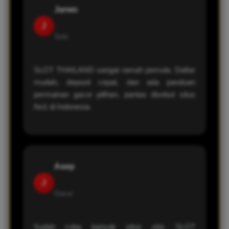
Jarwo
J
Solo
SLOT THAILAND sangat ramah pemula. Daftar
mudah, deposit cepat, dan ada panduan
permainan gacor pilihan, pantas disebut situs
No1 di Indonesia.
Asep
J
Garut
Sudah coba banyak situs slot, SLOT