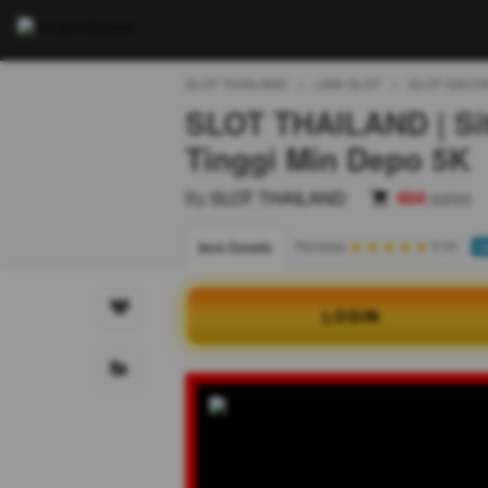
SLOT THAILAND
LINK SLOT
SLOT GACO
SLOT THAILAND | Si
Tinggi Min Depo 5K
By
SLOT THAILAND
404
sales
5.00
Reviews
5.00
Item Details
10
stars
LOGIN