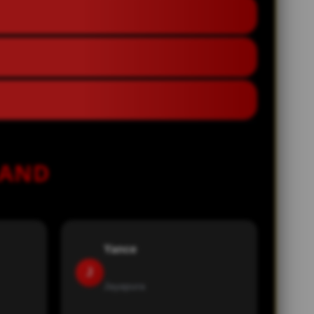
 permainan gacor favorit dan mulai bermain.
nan berjalan adil. Ini sebabnya SLOT THAILAND
anpa potongan selama data sesuai.
ini berlaku untuk permainan gacor pilihan,
LAND
Yance
J
Jayapura