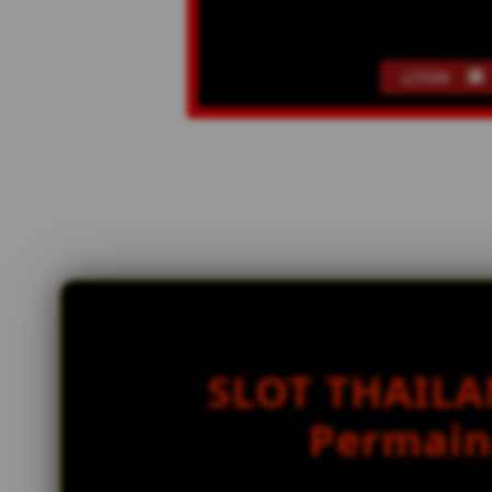
LOGIN
SLOT THAILAN
Permain