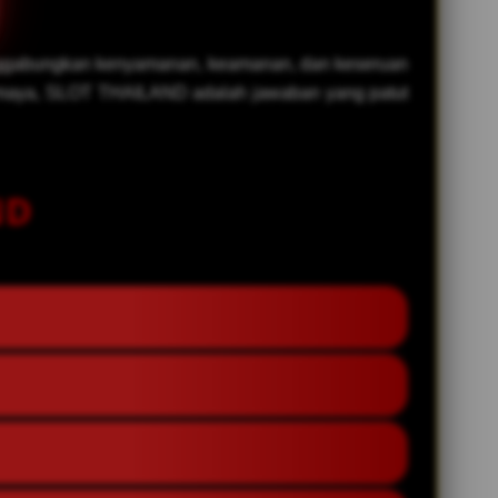
nggabungkan kenyamanan, keamanan, dan keseruan
ia maya, SLOT THAILAND adalah jawaban yang patut
ND
berkat pelayanan cepat, transaksi mudah, dan
 memperbarui daftar permainan dengan RTP