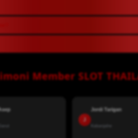
alu deposit. Setelah saldo masuk, Anda langsung bisa memilih
i dan enkripsi data, sehingga semua transaksi dan permai
aw?
embayaran lokal. Deposit instan, penarikan cepat, dan t
an
, cashback, dan turnamen slot khusus. Semua promo 
i Indonesia.
.
timoni Member SLOT THAI
Asep
Jordi Tarigan
J
Garut
Kabanjahe