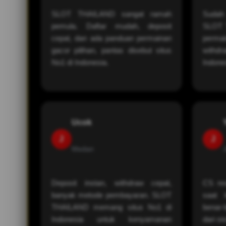
SLOT THAILAND sangat ramah
Sudah
pemula. Daftar mudah, deposit
SLOT 
cepat, dan ada panduan permainan
permai
gacor pilihan, pantas disebut situs
withd
No1 di Indonesia.
Indone
Ucok
J
J
Medan
Deposit instan, withdraw cepat,
CS res
banyak metode pembayaran. SLOT
saat 
THAILAND memang situs No1 di
benar-
Indonesia untuk kenyamanan
dari si