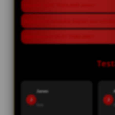
Kunjungi situs resmi, klik daftar, isi data, l
Apakah SLOT THAILAND aman?
at aman. SLOT THAILAND memiliki lisensi resm
Bagaimana transaksi deposit dan withdr
dipercaya sebagai situs No1 di Indonesia.
SLOT THAILAND menyediakan berbagai metode p
Apa bonus di SLOT THAILAND?
SLOT THAILAND
menawarkan bonus hari
menjadikan SLOT THAILAND favorit utama d
Tes
Jarwo
J
J
Solo