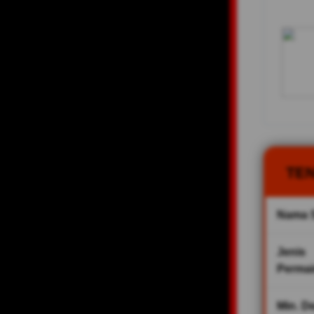
2026
V
i
e
w
l
i
c
e
n
s
TE
e
d
e
Nama S
t
a
Jenis
i
Perma
l
s
Min. D