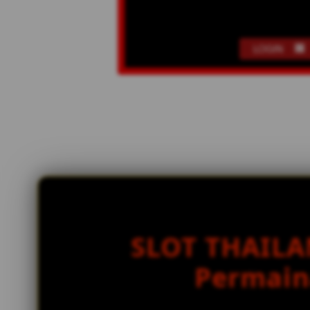
LOGIN
SLOT THAILAN
Permain