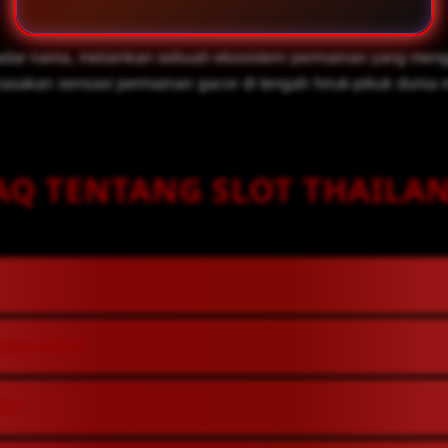
adar nama, melainkan sebuah ekosistem permainan yang me
merasakan sensasi permainan gacor di tengah hiruk-pikuk dun
AQ TENTANG SLOT THAILA
yang saat ini dinobatkan sebagai
situs No1 di Indonesia
THAILAND?
 memberikan kemenangan tinggi
SLOT THAILAND selalu
ND?
ang aktif.