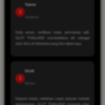
Yance
J
Jayapura
Data aman, verifikasi ketat, permainan adil.
SLOT THAILAND membuktikan diri sebagai
situs No1 di Indonesia yang bisa dipercaya.
Ucok
J
Medan
Deposit instan, withdraw cepat, banyak metode
pembayaran. SLOT THAILAND memang situs