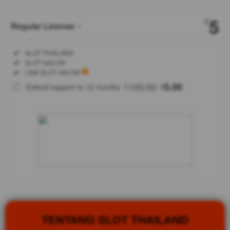
5
$
Regular License
Regular
Included:
SLOT THAILAND
License
Included:
SLOT GACOR
SELECTED
Included:
LINK SLOT GACOR
88
$
100.00
5.00
Extend support to 12 months
$
$
Slot
Thailand
adalah
situs resmi
dengan
permainan
paling
gacor di
indonesia,
metode
deposit
tercepat
TENTANG SLOT THAILAND
dengan