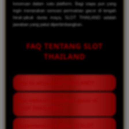
keseruan dalam satu platform. Bagi siapa pun yang
ingin merasakan sensasi permainan gacor di tengah
hiruk-pikuk dunia maya, SLOT THAILAND adalah
jawaban yang patut dipertimbangkan.
FAQ TENTANG SLOT
THAILAND
Apa itu situs SLOT THAILAND?
SLOT THAILAND
adalah situs slot
Apa maksud permainan gacor di
terpercaya
yang saat ini dinobatkan
SLOT THAILAND?
sebagai
situs No1 di Indonesia
berkat
pelayanan cepat, transaksi mudah, dan
Permainan gacor berarti
slot yang sedang
Bagaimana cara daftar di SLOT
koleksi permainan lengkap.