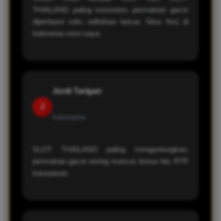
THAILAND paling konsisten, permainan gacor
diperbarui rutin, withdraw lancar. Situs No1 di
Indonesia versi saya.
Jordi Tarigan
J
Kabanjahe
SLOT THAILAND paling menguntungkan,
permainan gacor sering muncul, bonus fair, RTP
transparan.