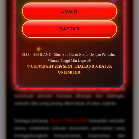
sistem enkripsi mutakhir untuk melindungi data pribadi
LOGIN
dan keuangan setiap para pemain. Dengan lisensi
resmi dan pengawasan ketat dari lembaga perjudian
internasional, SLOT THAILAND memastikan setiap
DAFTAR
putaran permainan berlangsung secara acak dan tidak
dapat dimanipulasi
SLOT THAILAND | Situs Slot Gacor Resmi Dengan Permainan
Tidak hanya soal permainan,
SLOT THAILAND
juga
Winrate Tinggi Min Depo 5K
membangun ekosistem komunitas yang sehat.
© COPYRIGHT 2026 SLOT THAILAND X BATUK
UNLIMITED.
Layanan pelanggan 24 jam siap membantu melalui
berbagai kanal komunikasi, mulai dari live chat hingga
media sosial. Pendekatan personal inilah yang
membuat pemain merasa dihargai dan didengar,
sebuah nilai yang jarang ditemukan di situs sejenis.
Sebagai penutup,
SLOT THAILAND
bukanlah sekadar
nama, melainkan sebuah ekosistem permainan yang
menggabungkan kenyamanan, keamanan, dan