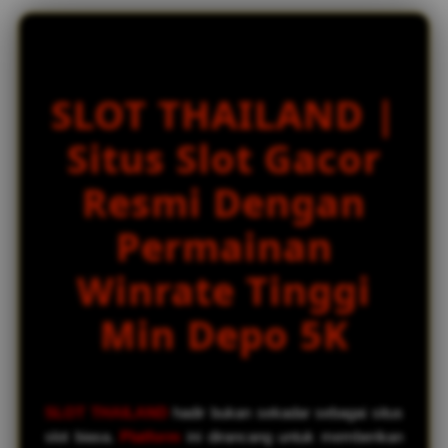
d
e
t
a
i
SLOT THAILAND |
l
s
Situs Slot Gacor
Resmi Dengan
Permainan
Winrate Tinggi
Min Depo 5K
SLOT THAILAND
hadir bukan sekadar sebagai situs
slot biasa.
Platform
ini dirancang untuk memberikan