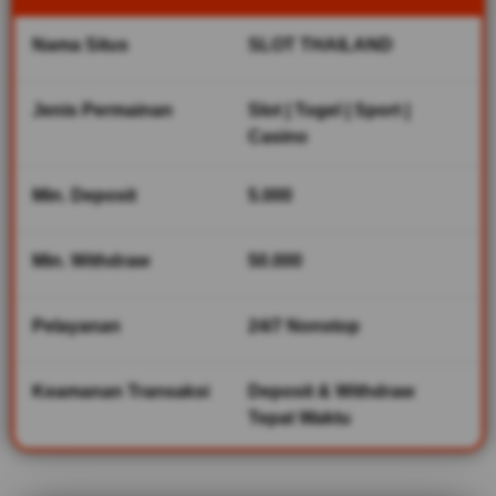
modal
5000
Nama Situs
SLOT THAILAND
rupiah,
situs
terbaik
Jenis Permainan
Slot | Togel | Sport |
buat main
Casino
slot gacor
di tahun
Min. Deposit
2026
5.000
V
Min. Withdraw
50.000
i
e
w
Pelayanan
24/7 Nonstop
l
i
c
Keamanan Transaksi
Deposit & Withdraw
e
Tepat Waktu
n
s
e