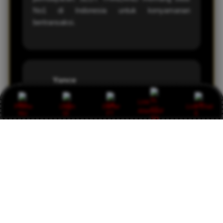
No1 di Indonesia untuk kenyamanan
bertransaksi.
Yance
J
Link
Promo
Login
Daftar
Live Chat
Jayapura
Alternatif
CS responsif 24 jam, solusi cepat saat kendala.
SLOT THAILAND benar-benar situs No1 di
Indonesia dari sisi pelayanan.