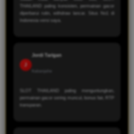
THAILAND paling konsisten, permainan gacor
diperbarui rutin, withdraw lancar. Situs No1 di
Indonesia versi saya.
Jordi Tarigan
J
Kabanjahe
SLOT THAILAND paling menguntungkan,
permainan gacor sering muncul, bonus fair, RTP
transparan.