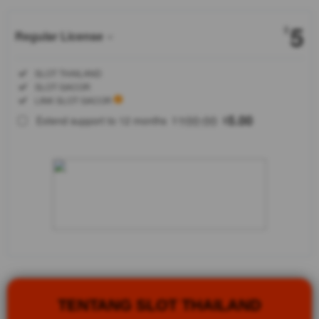
5
$
Regular License
Regular
Included:
SLOT THAILAND
License
Included:
SLOT GACOR
SELECTED
Included:
LINK SLOT GACOR
88
$
100.00
5.00
Extend support to 12 months
$
$
Slot
Thailand
adalah
situs resmi
dengan
permainan
paling
gacor di
indonesia,
metode
deposit
tercepat
TENTANG SLOT THAILAND
dengan