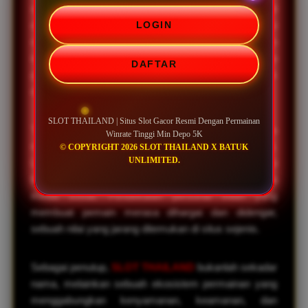
sistem enkripsi mutakhir untuk melindungi data pribadi
LOGIN
dan keuangan setiap para pemain. Dengan lisensi
resmi dan pengawasan ketat dari lembaga perjudian
internasional, SLOT THAILAND memastikan setiap
DAFTAR
putaran permainan berlangsung secara acak dan tidak
dapat dimanipulasi
SLOT THAILAND | Situs Slot Gacor Resmi Dengan Permainan
Tidak hanya soal permainan,
SLOT THAILAND
juga
Winrate Tinggi Min Depo 5K
membangun ekosistem komunitas yang sehat.
© COPYRIGHT 2026 SLOT THAILAND X BATUK
UNLIMITED.
Layanan pelanggan 24 jam siap membantu melalui
berbagai kanal komunikasi, mulai dari live chat hingga
media sosial. Pendekatan personal inilah yang
membuat pemain merasa dihargai dan didengar,
sebuah nilai yang jarang ditemukan di situs sejenis.
Sebagai penutup,
SLOT THAILAND
bukanlah sekadar
nama, melainkan sebuah ekosistem permainan yang
menggabungkan kenyamanan, keamanan, dan