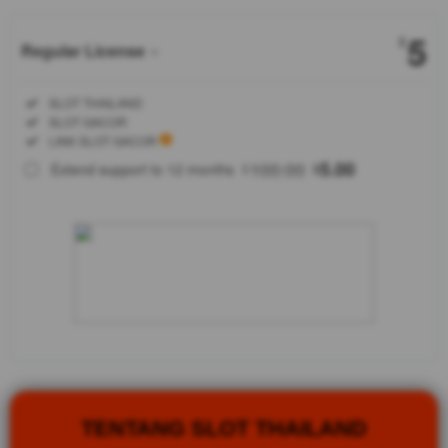
5
$
Regular License
Regular
Included:
SLOT THAILAND
License
Included:
SLOT GACOR
SELECTED
Included:
LINK SLOT GACOR
88
$
100.00
5.00
Extend support to 12 months
$
$
Slot
Thailand
adalah
situs resmi
dengan
permainan
paling
gacor di
indonesia,
metode
deposit
tercepat
TENTANG SLOT THAILAND
dengan