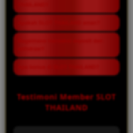
memberikan kemenangan tinggi
SLOT
THAILAND?
THAILAND selalu memperbarui daftar
permainan dengan RTP tertinggi agar
Kunjungi situs resmi, klik daftar, isi data,
Apakah SLOT THAILAND aman?
pemain tahu slot mana yang sedang aktif.
lalu deposit. Setelah saldo masuk, Anda
langsung bisa memilih permainan gacor
at aman. SLOT THAILAND memiliki lisensi
Bagaimana transaksi deposit dan
favorit dan mulai bermain.
resmi dan enkripsi data, sehingga semua
withdraw?
transaksi dan permainan berjalan adil. Ini
sebabnya SLOT THAILAND dipercaya
SLOT THAILAND menyediakan berbagai
Apa bonus di SLOT THAILAND?
sebagai situs No1 di Indonesia.
metode pembayaran lokal. Deposit instan,
penarikan cepat, dan tanpa potongan
SLOT THAILAND
menawarkan bonus
selama data sesuai.
harian
, cashback, dan turnamen slot
Testimoni Member SLOT
khusus. Semua promo ini berlaku untuk
permainan gacor pilihan,
THAILAND
menjadikan
SLOT THAILAND favorit utama di
Indonesia.
.