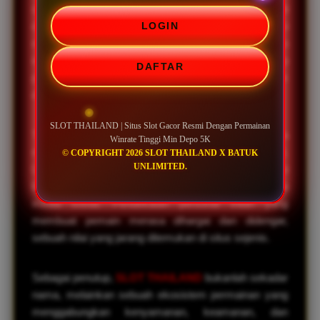
sistem enkripsi mutakhir untuk melindungi data pribadi
LOGIN
dan keuangan setiap para pemain. Dengan lisensi
resmi dan pengawasan ketat dari lembaga perjudian
internasional, SLOT THAILAND memastikan setiap
DAFTAR
putaran permainan berlangsung secara acak dan tidak
dapat dimanipulasi
SLOT THAILAND | Situs Slot Gacor Resmi Dengan Permainan
Tidak hanya soal permainan,
SLOT THAILAND
juga
Winrate Tinggi Min Depo 5K
membangun ekosistem komunitas yang sehat.
© COPYRIGHT 2026 SLOT THAILAND X BATUK
UNLIMITED.
Layanan pelanggan 24 jam siap membantu melalui
berbagai kanal komunikasi, mulai dari live chat hingga
media sosial. Pendekatan personal inilah yang
membuat pemain merasa dihargai dan didengar,
sebuah nilai yang jarang ditemukan di situs sejenis.
Sebagai penutup,
SLOT THAILAND
bukanlah sekadar
nama, melainkan sebuah ekosistem permainan yang
menggabungkan kenyamanan, keamanan, dan