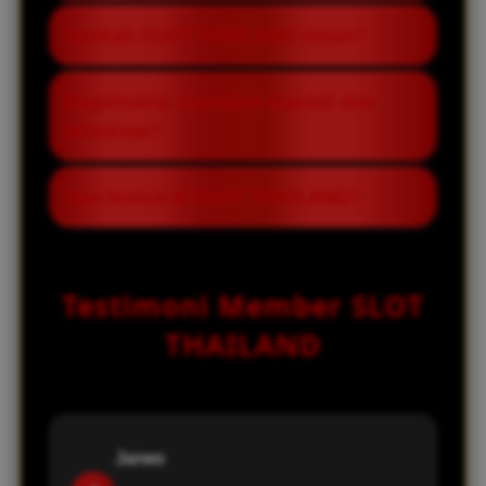
permainan dengan RTP tertinggi agar
Kunjungi situs resmi, klik daftar, isi data,
Apakah SLOT THAILAND aman?
pemain tahu slot mana yang sedang aktif.
lalu deposit. Setelah saldo masuk, Anda
langsung bisa memilih permainan gacor
at aman. SLOT THAILAND memiliki lisensi
Bagaimana transaksi deposit dan
favorit dan mulai bermain.
resmi dan enkripsi data, sehingga semua
withdraw?
transaksi dan permainan berjalan adil. Ini
sebabnya SLOT THAILAND dipercaya
SLOT THAILAND menyediakan berbagai
Apa bonus di SLOT THAILAND?
sebagai situs No1 di Indonesia.
metode pembayaran lokal. Deposit instan,
penarikan cepat, dan tanpa potongan
SLOT THAILAND
menawarkan bonus
selama data sesuai.
harian
, cashback, dan turnamen slot
Testimoni Member SLOT
khusus. Semua promo ini berlaku untuk
permainan gacor pilihan,
THAILAND
menjadikan
SLOT THAILAND favorit utama di
Indonesia.
.
Jarwo