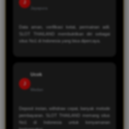
J
Jayapura
Data aman, verifikasi ketat, permainan adil.
SLOT THAILAND membuktikan diri sebagai
situs No1 di Indonesia yang bisa dipercaya.
Ucok
J
Medan
Deposit instan, withdraw cepat, banyak metode
pembayaran. SLOT THAILAND memang situs
No1 di Indonesia untuk kenyamanan