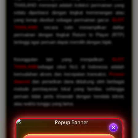
THAILAND menonjol adalah koleksi permainan yang
selalu diperbarui dengan tingkat kemenangan atau
yang kerap disebut sebagai permainan gacor.
SLOT
THAILAND
secara rutin menampilkan daftar
permainan dengan tingkat Return to Player (RTP)
tertinggi agar pemain dapat memilih dengan bijak.
Keunggulan lain yang menjadikan
SLOT
THAILAND
sebagai situs No1 di Indonesia adalah
kemudahan akses dan kecepatan transaksi.
Proses
deposit
dan penarikan dana didukung oleh berbagai
metode pembayaran lokal yang familiar, sehingga
pemain tidak perlu khawatir dengan kendala teknis
atau waktu tunggu yang lama.
Dari sisi keamanan,
SLOT THAILAND
menerapkan
sistem enkripsi mutakhir untuk melindungi data pribadi
dan keuangan setiap para pemain. Dengan lisensi