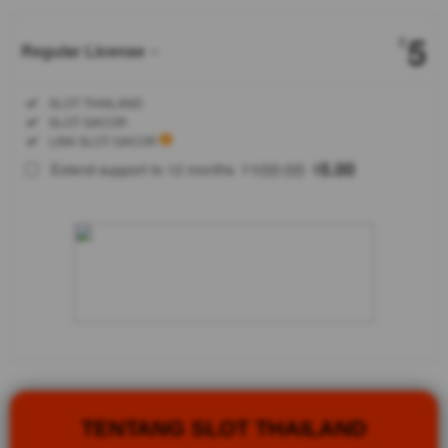
5
$
Regular License
Regular
Included:
SLOT THAILAND
License
Included:
SLOT GACOR
SELECTED
Included:
LINK SLOT GACOR
88
$
100.00
5.00
Extend support to 12 months
$
$
Slot
Thailand
adalah
situs resmi
dengan
permainan
paling
gacor di
indonesia,
metode
deposit
tercepat
TENTANG SLOT THAILAND
dengan