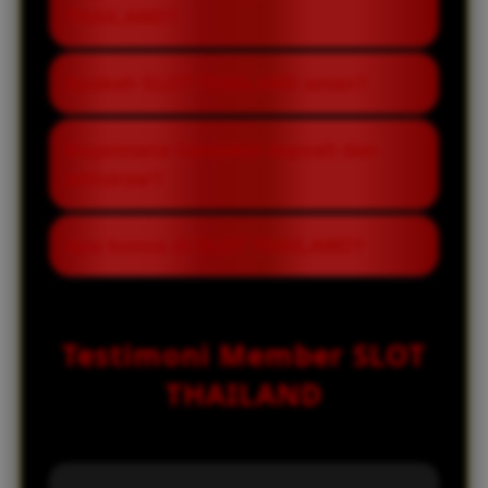
memberikan kemenangan tinggi
SLOT
THAILAND?
THAILAND selalu memperbarui daftar
permainan dengan RTP tertinggi agar
Kunjungi situs resmi, klik daftar, isi data,
Apakah SLOT THAILAND aman?
pemain tahu slot mana yang sedang aktif.
lalu deposit. Setelah saldo masuk, Anda
langsung bisa memilih permainan gacor
at aman. SLOT THAILAND memiliki lisensi
Bagaimana transaksi deposit dan
favorit dan mulai bermain.
resmi dan enkripsi data, sehingga semua
withdraw?
transaksi dan permainan berjalan adil. Ini
sebabnya SLOT THAILAND dipercaya
SLOT THAILAND menyediakan berbagai
Apa bonus di SLOT THAILAND?
sebagai situs No1 di Indonesia.
metode pembayaran lokal. Deposit instan,
penarikan cepat, dan tanpa potongan
SLOT THAILAND
menawarkan bonus
selama data sesuai.
harian
, cashback, dan turnamen slot
Testimoni Member SLOT
khusus. Semua promo ini berlaku untuk
permainan gacor pilihan,
THAILAND
menjadikan
SLOT THAILAND favorit utama di
Indonesia.
.