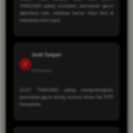
THAILAND paling konsisten, permainan gacor
diperbarui rutin, withdraw lancar. Situs No1 di
Indonesia versi saya.
Jordi Tarigan
J
Kabanjahe
SLOT THAILAND paling menguntungkan,
permainan gacor sering muncul, bonus fair, RTP
transparan.