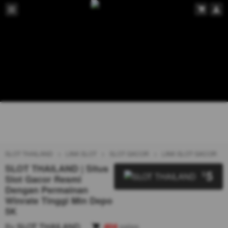
SLOT THAILAND
LINK SLOT
SLOT GACOR
LINK SLOT GACOR
SLOT THAILAND | Situs
5
$
Slot Gacor Resmi
Dengan Permainan
Winrate Tinggi Min Depo
5K
By
SLOT THAILAND
404
sales