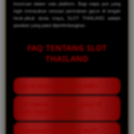
keseruan dalam satu platform. Bagi siapa pun yang
ingin merasakan sensasi permainan gacor di tengah
hiruk-pikuk dunia maya, SLOT THAILAND adalah
jawaban yang patut dipertimbangkan.
FAQ TENTANG SLOT
THAILAND
Apa itu situs SLOT THAILAND?
SLOT THAILAND
adalah situs slot
Apa maksud permainan gacor di
terpercaya
yang saat ini dinobatkan
SLOT THAILAND?
sebagai
situs No1 di Indonesia
berkat
pelayanan cepat, transaksi mudah, dan
Permainan gacor berarti
slot yang sedang
Bagaimana cara daftar di SLOT
koleksi permainan lengkap.