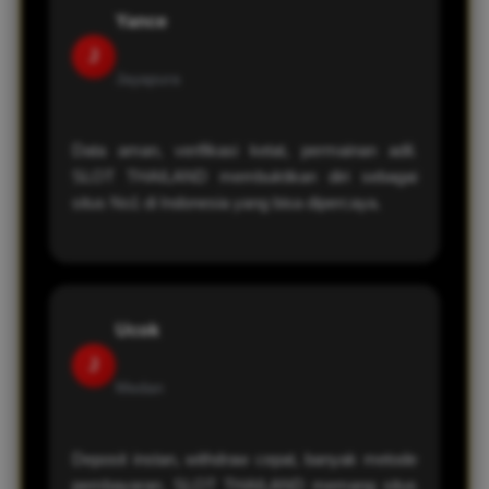
Yance
J
Jayapura
Data aman, verifikasi ketat, permainan adil.
SLOT THAILAND membuktikan diri sebagai
situs No1 di Indonesia yang bisa dipercaya.
Ucok
J
Medan
Deposit instan, withdraw cepat, banyak metode
pembayaran. SLOT THAILAND memang situs