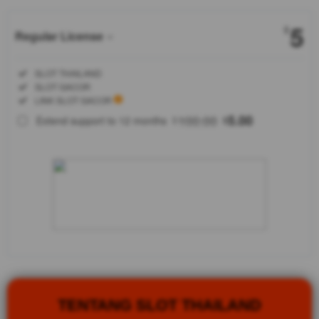
5
$
Regular License
Regular
Included:
SLOT THAILAND
License
Included:
SLOT GACOR
SELECTED
Included:
LINK SLOT GACOR
88
$
100.00
5.00
Extend support to 12 months
$
$
Slot
Thailand
adalah
situs resmi
dengan
permainan
paling
gacor di
indonesia,
metode
deposit
tercepat
TENTANG SLOT THAILAND
dengan