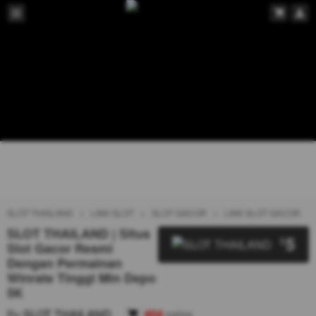
SLOT THAILAND
LINK SLOT
SLOT GACOR
LINK SLOT GACOR
SLOT THAILAND | Situs
5
$
Slot Gacor Resmi
Dengan Permainan
Winrate Tinggi Min Depo
5K
By
SLOT THAILAND
404
sales