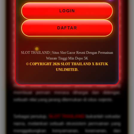
sistem enkripsi mutakhir untuk melindungi data pribadi
LOGIN
dan keuangan setiap para pemain. Dengan lisensi
resmi dan pengawasan ketat dari lembaga perjudian
internasional, SLOT THAILAND memastikan setiap
DAFTAR
putaran permainan berlangsung secara acak dan tidak
dapat dimanipulasi
SLOT THAILAND | Situs Slot Gacor Resmi Dengan Permainan
Tidak hanya soal permainan,
SLOT THAILAND
juga
Winrate Tinggi Min Depo 5K
membangun ekosistem komunitas yang sehat.
© COPYRIGHT 2026 SLOT THAILAND X BATUK
UNLIMITED.
Layanan pelanggan 24 jam siap membantu melalui
berbagai kanal komunikasi, mulai dari live chat hingga
media sosial. Pendekatan personal inilah yang
membuat pemain merasa dihargai dan didengar,
sebuah nilai yang jarang ditemukan di situs sejenis.
Sebagai penutup,
SLOT THAILAND
bukanlah sekadar
nama, melainkan sebuah ekosistem permainan yang
menggabungkan kenyamanan, keamanan, dan