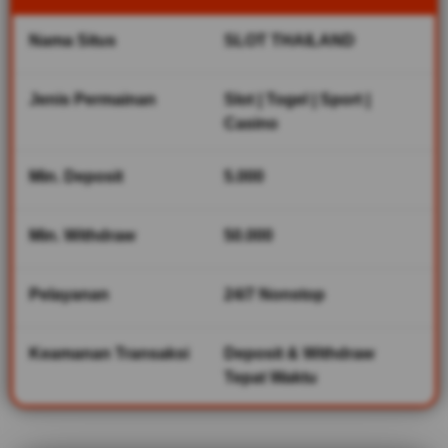
modal
5000
Nama Situs
SLOT THAILAND
rupiah,
situs
terbaik
Jenis Permainan
Slot | Togel | Sport |
buat main
Casino
slot gacor
di tahun
Min. Deposit
2026
5.000
V
Min. Withdraw
50.000
i
e
w
Pelayanan
24/7 Nonstop
l
i
c
Keamanan Transaksi
Deposit & Withdraw
e
Tepat Waktu
n
s
e