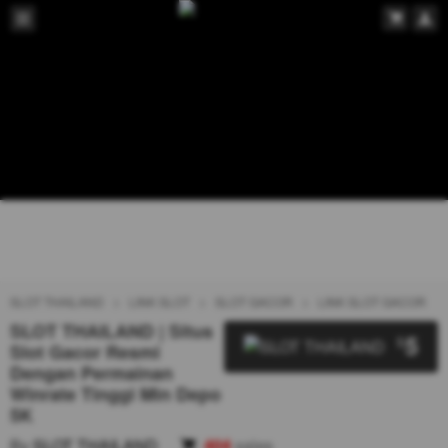
SLOT THAILAND
LINK SLOT
SLOT GACOR
LINK SLOT GACOR
SLOT THAILAND | Situs
5
$
Slot Gacor Resmi
Dengan Permainan
Winrate Tinggi Min Depo
5K
By
SLOT THAILAND
404
sales