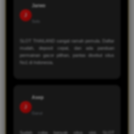
Jarwo
J
Solo
SLOT THAILAND sangat ramah pemula. Daftar
mudah, deposit cepat, dan ada panduan
permainan gacor pilihan, pantas disebut situs
No1 di Indonesia.
Asep
J
Garut
Sudah coba banyak situs slot, SLOT