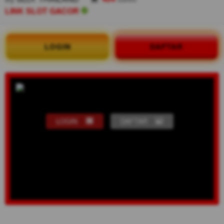
LINK SLOT GACOR
LOGIN
DAFTAR
LOGIN
DAFTAR
Show More