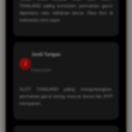
THAILAND paling konsisten, permainan gacor
diperbarui rutin, withdraw lancar. Situs No1 di
Indonesia versi saya.
Jordi Tarigan
J
Kabanjahe
SLOT THAILAND paling menguntungkan,
permainan gacor sering muncul, bonus fair, RTP
transparan.