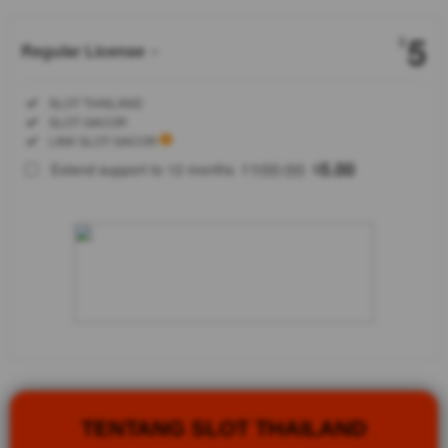
5
$
Regular License
Regular
Included:
SLOT THAILAND
License
Included:
SLOT GACOR
SELECTED
Included:
LINK SLOT GACOR
88
$
100.00
5.00
Extend support to 12 months
$
$
Slot
Thailand
adalah
situs resmi
dengan
permainan
paling
gacor di
indonesia,
metode
deposit
tercepat
TENTANG SLOT THAILAND
dengan