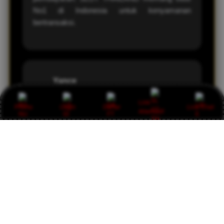
No1 di Indonesia untuk kenyamanan
bertransaksi.
Yance
J
Link
Promo
Login
Daftar
Live Chat
Jayapura
Alternatif
CS responsif 24 jam, solusi cepat saat kendala.
SLOT THAILAND benar-benar situs No1 di
Indonesia dari sisi pelayanan.