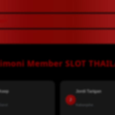
alu deposit. Setelah saldo masuk, Anda langsung bisa memilih
i dan enkripsi data, sehingga semua transaksi dan permai
aw?
embayaran lokal. Deposit instan, penarikan cepat, dan t
an
, cashback, dan turnamen slot khusus. Semua promo 
i Indonesia.
.
timoni Member SLOT THAI
Asep
Jordi Tarigan
J
Garut
Kabanjahe