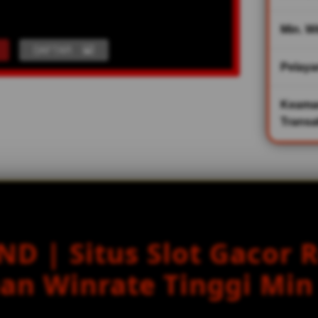
Min. W
DAFTAR
Pelay
Keama
Transa
D | Situs Slot Gacor
an Winrate Tinggi Min