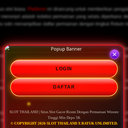
us slot biasa.
Platform
ini dirancang untuk memberikan pengala
onjol adalah koleksi permainan yang selalu diperbarui den
a rutin menampilkan daftar permainan dengan tingkat Return t
AND
sebagai situs No1 di Indonesia adalah kemudahan aks
ayaran lokal yang familiar, sehingga pemain tidak perlu kha
LOGIN
sistem enkripsi mutakhir untuk melindungi data pribadi dan 
DAFTAR
nternasional, SLOT THAILAND memastikan setiap putaran per
SLOT THAILAND | Situs Slot Gacor Resmi Dengan Permainan Winrate
ga membangun ekosistem komunitas yang sehat. Layanan p
Tinggi Min Depo 5K
a sosial. Pendekatan personal inilah yang membuat pemain mer
© COPYRIGHT 2026 SLOT THAILAND X BATUK UNLIMITED.