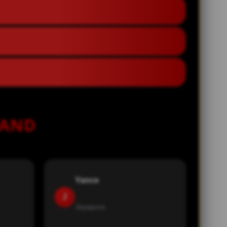
 permainan gacor favorit dan mulai bermain.
nan berjalan adil. Ini sebabnya SLOT THAILAND
anpa potongan selama data sesuai.
ini berlaku untuk permainan gacor pilihan,
LAND
Yance
J
Jayapura