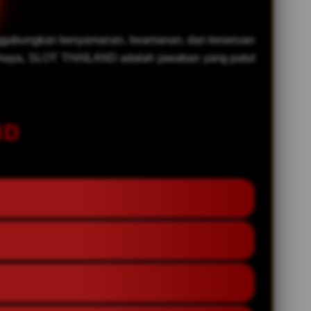
nggabungkan kenyamanan, keamanan, dan keseruan
ia maya, SLOT THAILAND adalah jawaban yang patut
ND
berkat pelayanan cepat, transaksi mudah, dan
 memperbarui daftar permainan dengan RTP