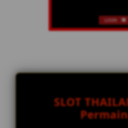
LOGIN
SLOT THAILAN
Permain