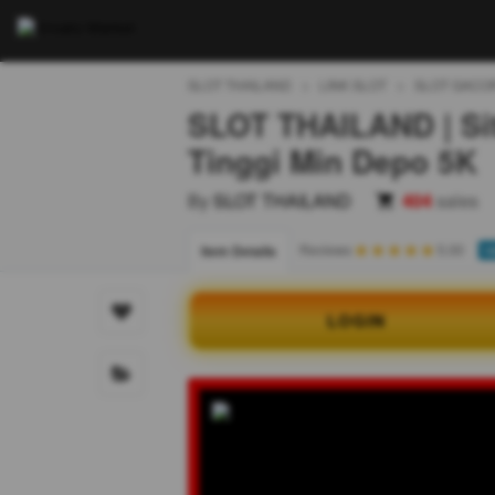
SLOT THAILAND
LINK SLOT
SLOT GACO
SLOT THAILAND | Si
Tinggi Min Depo 5K
By
SLOT THAILAND
404
sales
5.00
Reviews
5.00
Item Details
10
stars
LOGIN