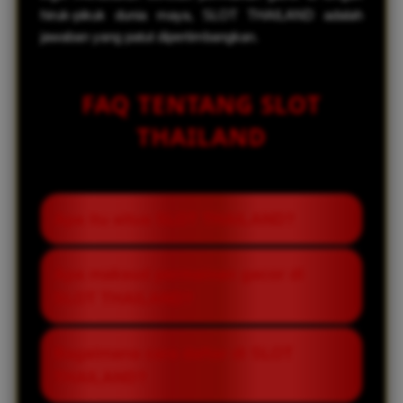
hiruk-pikuk dunia maya, SLOT THAILAND adalah
jawaban yang patut dipertimbangkan.
FAQ TENTANG SLOT
THAILAND
Apa itu situs SLOT THAILAND?
SLOT THAILAND
adalah situs slot
Apa maksud permainan gacor di
terpercaya
yang saat ini dinobatkan
SLOT THAILAND?
sebagai
situs No1 di Indonesia
berkat
pelayanan cepat, transaksi mudah, dan
Permainan gacor berarti
slot yang sedang
Bagaimana cara daftar di SLOT
koleksi permainan lengkap.
memberikan kemenangan tinggi
SLOT
THAILAND?
THAILAND selalu memperbarui daftar