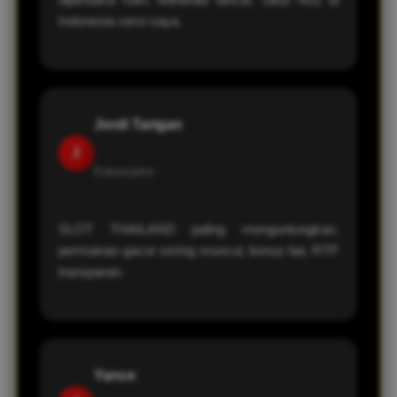
Indonesia versi saya.
Jordi Tarigan
J
Kabanjahe
SLOT THAILAND paling menguntungkan,
permainan gacor sering muncul, bonus fair, RTP
transparan.
Yance