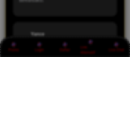
bertransaksi.
Yance
J
Link
Jayapura
Promo
Login
Daftar
Live Chat
Alternatif
CS responsif 24 jam, solusi cepat saat kendala.
SLOT THAILAND benar-benar situs No1 di
Indonesia dari sisi pelayanan.