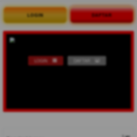
LOGIN
DAFTAR
LOGIN
DAFTAR
Show More
$