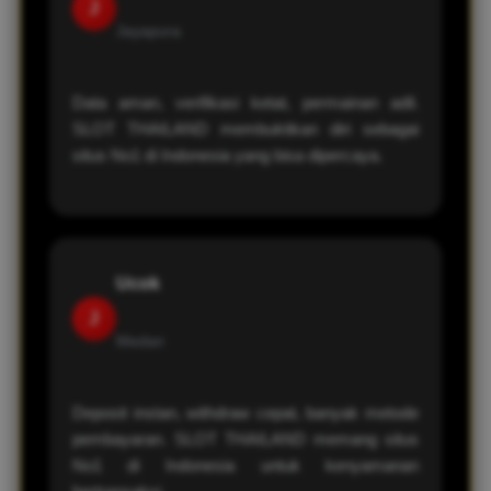
J
Jayapura
Data aman, verifikasi ketat, permainan adil.
SLOT THAILAND membuktikan diri sebagai
situs No1 di Indonesia yang bisa dipercaya.
Ucok
J
Medan
Deposit instan, withdraw cepat, banyak metode
pembayaran. SLOT THAILAND memang situs
No1 di Indonesia untuk kenyamanan