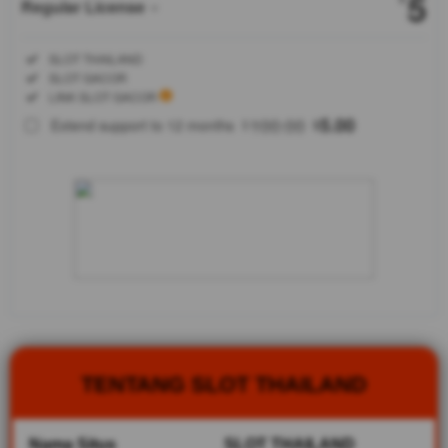
5
Regular License
Regular
Included:
SLOT THAILAND
License
Included:
SLOT GACOR
SELECTED
Included:
LINK SLOT GACOR
88
$
100.00
5.00
Extend support to 12 months
$
$
Slot
Thailand
adalah
situs resmi
dengan
permainan
paling
gacor di
indonesia,
metode
deposit
tercepat
TENTANG SLOT THAILAND
dengan
modal
5000
Nama Situs
SLOT THAILAND