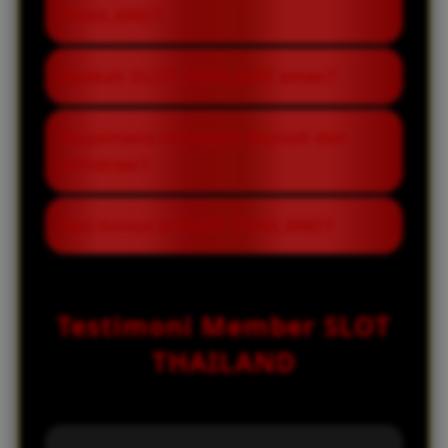
memberikan kemenangan tinggi
SLOT
THAILAND?
THAILAND selalu memperbarui daftar
permainan dengan RTP tertinggi agar
Kunjungi situs resmi, klik daftar, isi data,
Apakah SLOT THAILAND aman?
pemain tahu slot mana yang sedang aktif.
lalu deposit. Setelah saldo masuk, Anda
langsung bisa memilih permainan gacor
at aman. SLOT THAILAND memiliki lisensi
Bagaimana transaksi deposit dan
favorit dan mulai bermain.
resmi dan enkripsi data, sehingga semua
withdraw?
transaksi dan permainan berjalan adil. Ini
sebabnya SLOT THAILAND dipercaya
SLOT THAILAND menyediakan berbagai
Apa bonus di SLOT THAILAND?
sebagai situs No1 di Indonesia.
metode pembayaran lokal. Deposit instan,
penarikan cepat, dan tanpa potongan
SLOT THAILAND
menawarkan bonus
selama data sesuai.
harian
, cashback, dan turnamen slot
Testimoni Member SLOT
khusus. Semua promo ini berlaku untuk
permainan gacor pilihan,
THAILAND
menjadikan
SLOT THAILAND favorit utama di
Indonesia.
.