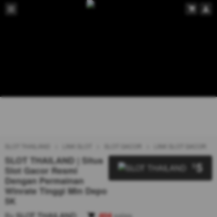
SLOT THAILAND
LINK SLOT
SLOT GACOR
LINK SLOT GACOR
SLOT THAILAND | Situs
5
$
Slot Gacor Resmi
Dengan Permainan
Winrate Tinggi Min Depo
5K
By
SLOT THAILAND
404
sales