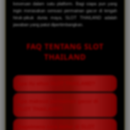
keseruan dalam satu platform. Bagi siapa pun yang
ingin merasakan sensasi permainan gacor di tengah
hiruk-pikuk dunia maya, SLOT THAILAND adalah
jawaban yang patut dipertimbangkan.
FAQ TENTANG SLOT
THAILAND
Apa itu situs SLOT THAILAND?
SLOT THAILAND
adalah situs slot
Apa maksud permainan gacor di
terpercaya
yang saat ini dinobatkan
SLOT THAILAND?
sebagai
situs No1 di Indonesia
berkat
pelayanan cepat, transaksi mudah, dan
Permainan gacor berarti
slot yang sedang
Bagaimana cara daftar di SLOT
koleksi permainan lengkap.