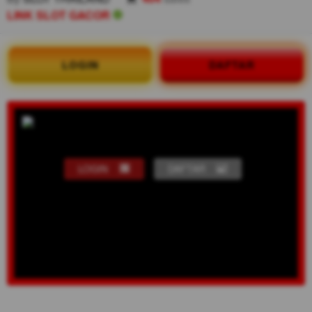
LINK SLOT GACOR
LOGIN
DAFTAR
LOGIN
DAFTAR
Show More