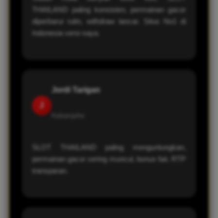
THAILAND paling konsisten, permainan gacor
diperbarui rutin, withdraw lancar. Situs No1 di
Indonesia versi saya.
Jordi Tarigan
J
Kabanjahe
SLOT THAILAND paling menguntungkan,
permainan gacor sering muncul, bonus fair, RTP
transparan.