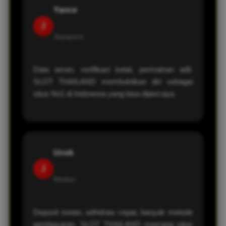
Yance
J
Jayapura
Data aman, verifikasi ketat, permainan adil.
SLOT THAILAND membuktikan diri sebagai
situs No1 di Indonesia yang bisa dipercaya.
Ucok
J
Medan
Deposit instan, withdraw cepat, banyak metode
pembayaran. SLOT THAILAND memang situs