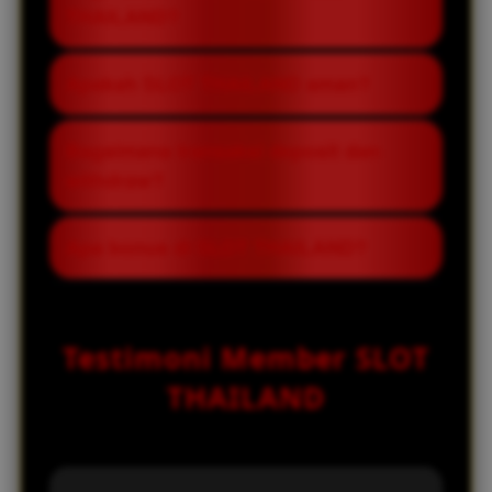
memberikan kemenangan tinggi
SLOT
THAILAND?
THAILAND selalu memperbarui daftar
permainan dengan RTP tertinggi agar
Kunjungi situs resmi, klik daftar, isi data,
Apakah SLOT THAILAND aman?
pemain tahu slot mana yang sedang aktif.
lalu deposit. Setelah saldo masuk, Anda
langsung bisa memilih permainan gacor
at aman. SLOT THAILAND memiliki lisensi
Bagaimana transaksi deposit dan
favorit dan mulai bermain.
resmi dan enkripsi data, sehingga semua
withdraw?
transaksi dan permainan berjalan adil. Ini
sebabnya SLOT THAILAND dipercaya
SLOT THAILAND menyediakan berbagai
Apa bonus di SLOT THAILAND?
sebagai situs No1 di Indonesia.
metode pembayaran lokal. Deposit instan,
penarikan cepat, dan tanpa potongan
SLOT THAILAND
menawarkan bonus
selama data sesuai.
harian
, cashback, dan turnamen slot
Testimoni Member SLOT
khusus. Semua promo ini berlaku untuk
permainan gacor pilihan,
THAILAND
menjadikan
SLOT THAILAND favorit utama di
Indonesia.
.