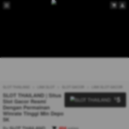
SLOT THAILAND
LINK SLOT
SLOT GACOR
LINK SLOT GACOR
SLOT THAILAND | Situs
5
$
Slot Gacor Resmi
Dengan Permainan
Winrate Tinggi Min Depo
5K
By
SLOT THAILAND
404
sales