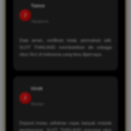
Yance
J
Jayapura
Data aman, verifikasi ketat, permainan adil.
SLOT THAILAND membuktikan diri sebagai
situs No1 di Indonesia yang bisa dipercaya.
Ucok
J
Medan
Deposit instan, withdraw cepat, banyak metode
pembayaran. SLOT THAILAND memang situs