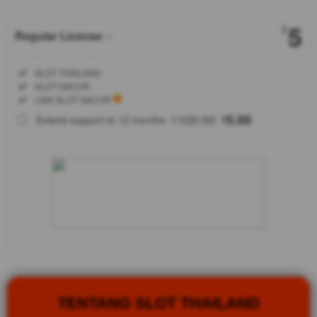
5
$
Regular License
Regular
Included:
SLOT THAILAND
License
Included:
SLOT GACOR
SELECTED
Included:
LINK SLOT GACOR
88
$
100.00
5.00
Extend support to 12 months
$
$
Slot
Thailand
adalah
situs resmi
dengan
permainan
paling
gacor di
indonesia,
metode
deposit
tercepat
TENTANG SLOT THAILAND
dengan