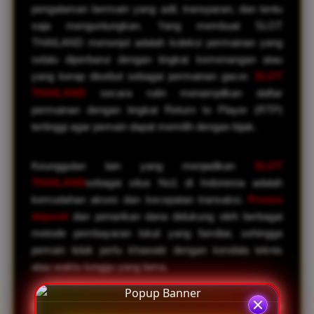
pengalaman bermain yang adil, transparan, dan tentu
saja menguntungkan. Yang membuat SLOT
THAILAND menonjol adalah koleksi permainan yang
selalu diperbarui dengan tingkat kemenangan atau
yang kerap disebut sebagai permainan gacor.
SLOT
THAILAND
secara rutin menampilkan daftar
permainan dengan tingkat Return to Player (RTP)
tertinggi agar pemain dapat memilih dengan bijak.
Keunggulan lain yang menjadikan
SLOT
THAILAND
sebagai situs No1 di Indonesia adalah
kemudahan akses dan kecepatan transaksi.
Proses
deposit
dan penarikan dana didukung oleh berbagai
metode pembayaran lokal yang familiar, sehingga
pemain tidak perlu khawatir dengan kendala teknis
atau waktu tunggu yang lama.
Dari sisi keamanan,
SLOT THAILAND
menerapkan