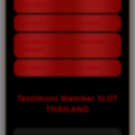
memberikan kemenangan tinggi
SLOT
THAILAND?
THAILAND selalu memperbarui daftar
permainan dengan RTP tertinggi agar
Kunjungi situs resmi, klik daftar, isi data,
Apakah SLOT THAILAND aman?
pemain tahu slot mana yang sedang aktif.
lalu deposit. Setelah saldo masuk, Anda
langsung bisa memilih permainan gacor
at aman. SLOT THAILAND memiliki lisensi
Bagaimana transaksi deposit dan
favorit dan mulai bermain.
resmi dan enkripsi data, sehingga semua
withdraw?
transaksi dan permainan berjalan adil. Ini
sebabnya SLOT THAILAND dipercaya
SLOT THAILAND menyediakan berbagai
Apa bonus di SLOT THAILAND?
sebagai situs No1 di Indonesia.
metode pembayaran lokal. Deposit instan,
penarikan cepat, dan tanpa potongan
SLOT THAILAND
menawarkan bonus
selama data sesuai.
harian
, cashback, dan turnamen slot
Testimoni Member SLOT
khusus. Semua promo ini berlaku untuk
permainan gacor pilihan,
THAILAND
menjadikan
SLOT THAILAND favorit utama di
Indonesia.
.