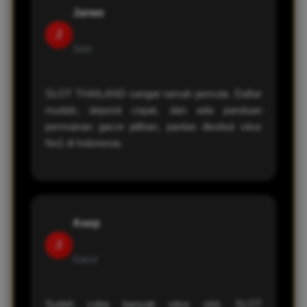
Jarwo
J
Solo
SLOT THAILAND sangat ramah pemula. Daftar
mudah, deposit cepat, dan ada panduan
permainan gacor pilihan, pantas disebut situs
No1 di Indonesia.
Asep
J
Garut
Sudah coba banyak situs slot, SLOT