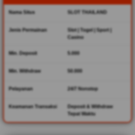
modal
5000
Nama Situs
SLOT THAILAND
rupiah,
situs
terbaik
Jenis Permainan
Slot | Togel | Sport |
buat main
Casino
slot gacor
di tahun
Min. Deposit
2026
5.000
V
Min. Withdraw
50.000
i
e
w
Pelayanan
24/7 Nonstop
l
i
c
Keamanan Transaksi
Deposit & Withdraw
e
Tepat Waktu
n
s
e