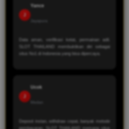
Yance
J
Jayapura
Data aman, verifikasi ketat, permainan adil.
SLOT THAILAND membuktikan diri sebagai
situs No1 di Indonesia yang bisa dipercaya.
Ucok
J
Medan
Deposit instan, withdraw cepat, banyak metode
pembayaran. SLOT THAILAND memang situs