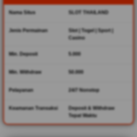
modal
5000
Nama Situs
SLOT THAILAND
rupiah,
situs
terbaik
Jenis Permainan
Slot | Togel | Sport |
buat main
Casino
slot gacor
di tahun
Min. Deposit
2026
5.000
V
Min. Withdraw
50.000
i
e
w
Pelayanan
24/7 Nonstop
l
i
c
Keamanan Transaksi
Deposit & Withdraw
e
Tepat Waktu
n
s
e