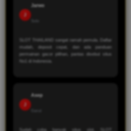
Jarwo
J
Solo
SLOT THAILAND sangat ramah pemula. Daftar
mudah, deposit cepat, dan ada panduan
permainan gacor pilihan, pantas disebut situs
No1 di Indonesia.
Asep
J
Garut
Sudah coba banyak situs slot, SLOT