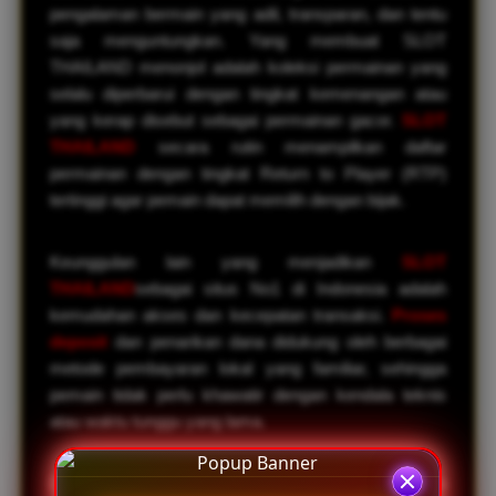
pengalaman bermain yang adil, transparan, dan tentu
saja menguntungkan. Yang membuat SLOT
THAILAND menonjol adalah koleksi permainan yang
selalu diperbarui dengan tingkat kemenangan atau
yang kerap disebut sebagai permainan gacor.
SLOT
THAILAND
secara rutin menampilkan daftar
permainan dengan tingkat Return to Player (RTP)
tertinggi agar pemain dapat memilih dengan bijak.
Keunggulan lain yang menjadikan
SLOT
THAILAND
sebagai situs No1 di Indonesia adalah
kemudahan akses dan kecepatan transaksi.
Proses
deposit
dan penarikan dana didukung oleh berbagai
metode pembayaran lokal yang familiar, sehingga
pemain tidak perlu khawatir dengan kendala teknis
atau waktu tunggu yang lama.
Dari sisi keamanan,
SLOT THAILAND
menerapkan