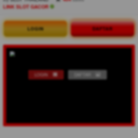
LINK SLOT GACOR
LOGIN
DAFTAR
LOGIN
DAFTAR
Show More