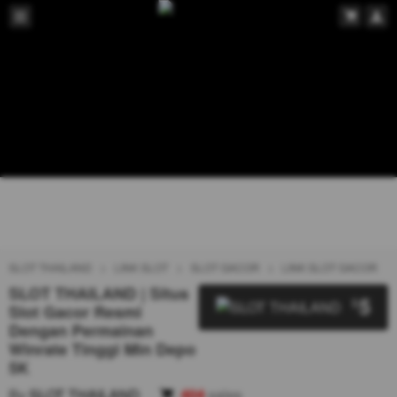
SLOT THAILAND
LINK SLOT
SLOT GACOR
LINK SLOT GACOR
SLOT THAILAND | Situs
5
$
Slot Gacor Resmi
Dengan Permainan
Winrate Tinggi Min Depo
5K
By
SLOT THAILAND
404
sales