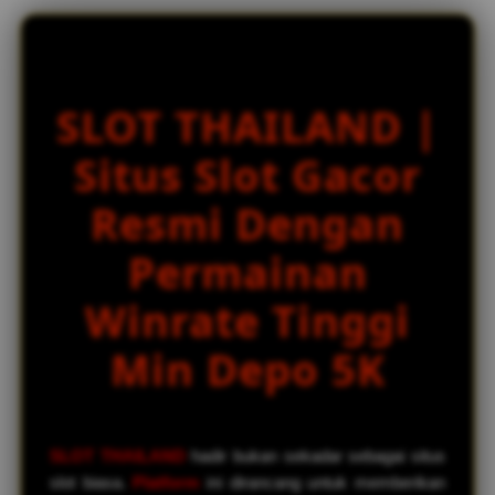
d
e
t
a
i
SLOT THAILAND |
l
s
Situs Slot Gacor
Resmi Dengan
Permainan
Winrate Tinggi
Min Depo 5K
SLOT THAILAND
hadir bukan sekadar sebagai situs
slot biasa.
Platform
ini dirancang untuk memberikan