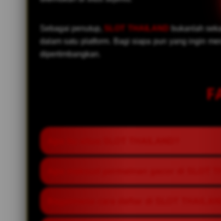
Sebagai penutup,
SLOT THAILAND
bukanlah sek
dalam satu platform. Bagi siapa pun yang ingin 
dipertimbangkan.
F
Apa itu situs SLOT THAILAND?
SLOT THAILAND
adalah situs slot terpercaya
Apa maksud permainan gacor di SLOT 
koleksi permainan lengkap.
Permainan gacor berarti
slot yang sedang
Bagaimana cara daftar di SLOT THAILA
tertinggi agar pemain tahu slot mana yang sed