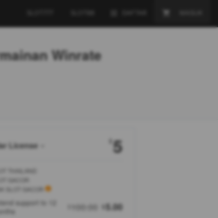
SLOT777
SLOT88
DAFTAR
MASUK
rmainan Winrate
5
$
ar License
88
lar License
$
SELECTED
luded:
OT THAILAND
luded:
 Thailand adalah situs resmi dengan
OT GACOR
luded:
NK SLOT GACOR
ainan paling gacor di indonesia, metode
sit tercepat dengan modal 5000 rupiah,
tend support to 12
100.00
5.00
$
$
 terbaik buat main slot gacor di tahun
nths