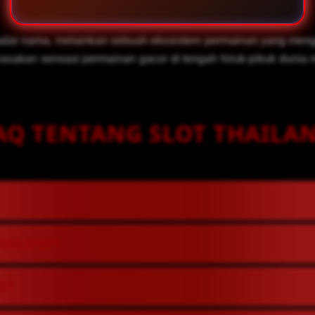
adar nama, melainkan sebuah ekosistem permainan yang me
merasakan sensasi permainan gacor di tengah hiruk-pikuk dun
AQ TENTANG SLOT THAILA
yang saat ini dinobatkan sebagai
situs No1 di Indonesia
THAILAND?
 memberikan kemenangan tinggi
SLOT THAILAND selalu
ND?
ang aktif.