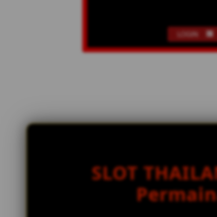
LOGIN
SLOT THAILAN
Permain