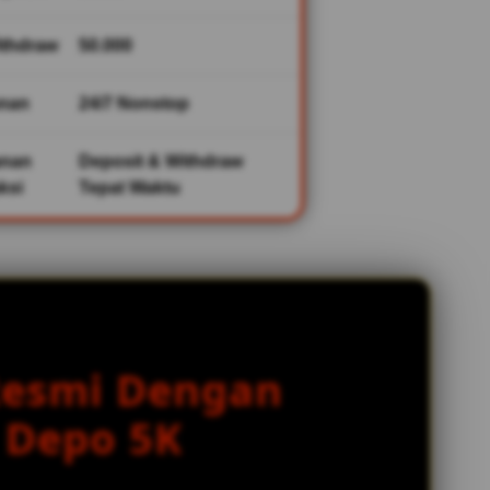
ithdraw
50.000
anan
24/7 Nonstop
nan
Deposit & Withdraw
ksi
Tepat Waktu
 Resmi Dengan
 Depo 5K