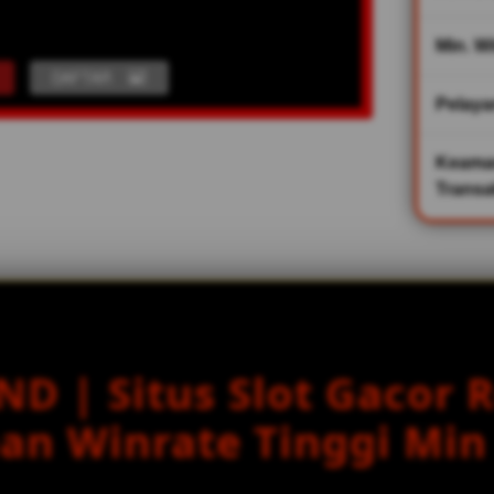
Min. W
DAFTAR
Pelay
Keama
Transa
D | Situs Slot Gacor
an Winrate Tinggi Min