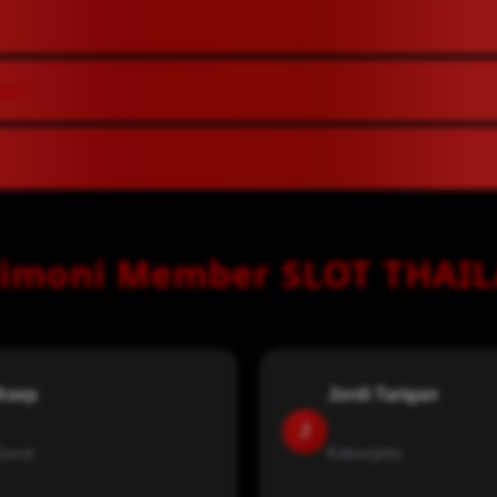
alu deposit. Setelah saldo masuk, Anda langsung bisa memilih
i dan enkripsi data, sehingga semua transaksi dan permai
aw?
embayaran lokal. Deposit instan, penarikan cepat, dan t
an
, cashback, dan turnamen slot khusus. Semua promo 
i Indonesia.
.
timoni Member SLOT THAI
Asep
Jordi Tarigan
J
Garut
Kabanjahe