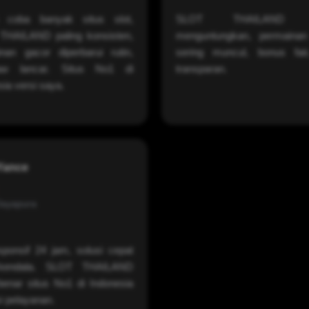
 coba banyak situs slot,
SLOT THAILAND pa
THAILAND paling konsisten,
menguntungkan, permainan
nan gacor diperbarui rutin,
sering muncul, bonus fai
raw lancar. Situs No1 di
transparan.
sia versi saya.
Yance
Jayapura
ponsif 24 jam, solusi cepat
kendala. SLOT THAILAND
benar situs No1 di Indonesia
si pelayanan.