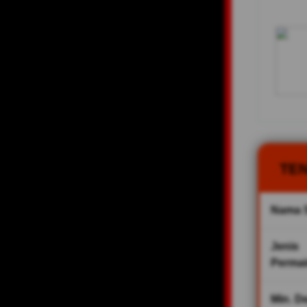
2026
V
i
e
w
l
i
c
e
n
s
TE
e
d
e
Nama S
t
a
Jenis
i
Perma
l
s
Min. D