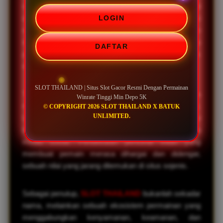
sistem enkripsi mutakhir untuk melindungi data pribadi
LOGIN
dan keuangan setiap para pemain. Dengan lisensi
resmi dan pengawasan ketat dari lembaga perjudian
internasional, SLOT THAILAND memastikan setiap
DAFTAR
putaran permainan berlangsung secara acak dan tidak
dapat dimanipulasi
SLOT THAILAND | Situs Slot Gacor Resmi Dengan Permainan
Tidak hanya soal permainan,
SLOT THAILAND
juga
Winrate Tinggi Min Depo 5K
membangun ekosistem komunitas yang sehat.
© COPYRIGHT 2026 SLOT THAILAND X BATUK
UNLIMITED.
Layanan pelanggan 24 jam siap membantu melalui
berbagai kanal komunikasi, mulai dari live chat hingga
media sosial. Pendekatan personal inilah yang
membuat pemain merasa dihargai dan didengar,
sebuah nilai yang jarang ditemukan di situs sejenis.
Sebagai penutup,
SLOT THAILAND
bukanlah sekadar
nama, melainkan sebuah ekosistem permainan yang
menggabungkan kenyamanan, keamanan, dan