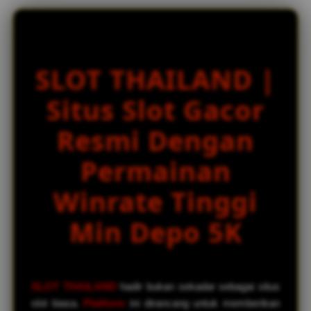
d
e
t
a
i
SLOT THAILAND |
l
s
Situs Slot Gacor
Resmi Dengan
Permainan
Winrate Tinggi
Min Depo 5K
SLOT THAILAND
hadir bukan sekadar sebagai situs
slot biasa.
Platform
ini dirancang untuk memberikan