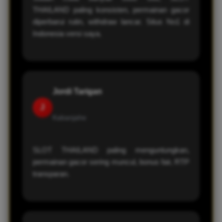
THAILAND paling konsisten, permainan gacor
diperbarui rutin, withdraw lancar. Situs No1 di
Indonesia versi saya.
Jordi Tarigan
J
Kabanjahe
SLOT THAILAND paling menguntungkan,
permainan gacor sering muncul, bonus fair, RTP
transparan.