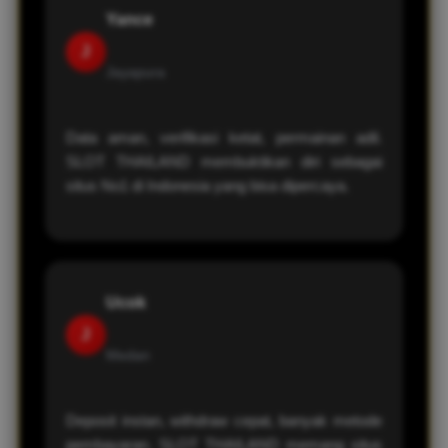
Yance
J
Jayapura
Data aman, verifikasi ketat, permainan adil.
SLOT THAILAND membuktikan diri sebagai
situs No1 di Indonesia yang bisa dipercaya.
Ucok
J
Medan
Deposit instan, withdraw cepat, banyak metode
pembayaran. SLOT THAILAND memang situs