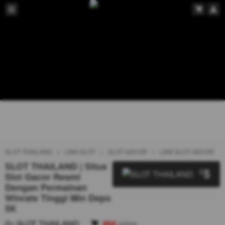
SLOT THAILAND
LINK SLOT
SLOT GACOR
LINK SLOT GACOR
SLOT THAILAND | Situs
5
$
Slot Gacor Resmi
Dengan Permainan
Winrate Tinggi Min Depo
5K
By
SLOT THAILAND
404
sales