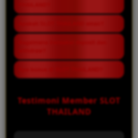
memberikan kemenangan tinggi
SLOT
THAILAND?
THAILAND selalu memperbarui daftar
permainan dengan RTP tertinggi agar
Kunjungi situs resmi, klik daftar, isi data,
Apakah SLOT THAILAND aman?
pemain tahu slot mana yang sedang aktif.
lalu deposit. Setelah saldo masuk, Anda
langsung bisa memilih permainan gacor
at aman. SLOT THAILAND memiliki lisensi
Bagaimana transaksi deposit dan
favorit dan mulai bermain.
resmi dan enkripsi data, sehingga semua
withdraw?
transaksi dan permainan berjalan adil. Ini
sebabnya SLOT THAILAND dipercaya
SLOT THAILAND menyediakan berbagai
Apa bonus di SLOT THAILAND?
sebagai situs No1 di Indonesia.
metode pembayaran lokal. Deposit instan,
penarikan cepat, dan tanpa potongan
SLOT THAILAND
menawarkan bonus
selama data sesuai.
harian
, cashback, dan turnamen slot
Testimoni Member SLOT
khusus. Semua promo ini berlaku untuk
permainan gacor pilihan,
THAILAND
menjadikan
SLOT THAILAND favorit utama di
Indonesia.
.