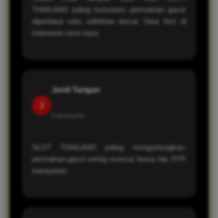
THAILAND paling konsisten, permainan gacor
diperbarui rutin, withdraw lancar. Situs No1 di
Indonesia versi saya.
Jordi Tarigan
J
Kabanjahe
SLOT THAILAND paling menguntungkan,
permainan gacor sering muncul, bonus fair, RTP
transparan.