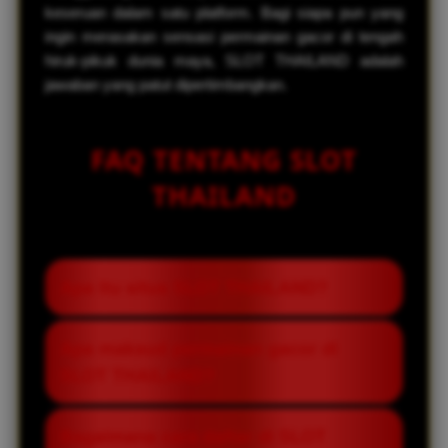
keseruan dalam satu platform. Bagi siapa pun yang
ingin merasakan sensasi permainan gacor di tengah
hiruk-pikuk dunia maya, SLOT THAILAND adalah
jawaban yang patut dipertimbangkan.
FAQ TENTANG SLOT
THAILAND
Apa itu situs SLOT THAILAND?
SLOT THAILAND
adalah situs slot
Apa maksud permainan gacor di
terpercaya
yang saat ini dinobatkan
SLOT THAILAND?
sebagai
situs No1 di Indonesia
berkat
pelayanan cepat, transaksi mudah, dan
Permainan gacor berarti
slot yang sedang
Bagaimana cara daftar di SLOT
koleksi permainan lengkap.