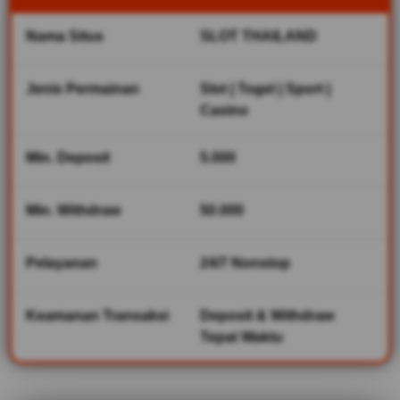
modal
5000
Nama Situs
SLOT THAILAND
rupiah,
situs
terbaik
Jenis Permainan
Slot | Togel | Sport |
buat main
Casino
slot gacor
di tahun
Min. Deposit
2026
5.000
V
Min. Withdraw
50.000
i
e
w
Pelayanan
24/7 Nonstop
l
i
c
Keamanan Transaksi
Deposit & Withdraw
e
Tepat Waktu
n
s
e