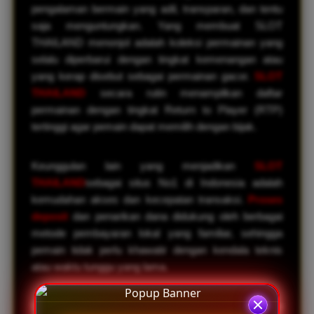
pengalaman bermain yang adil, transparan, dan tentu
saja menguntungkan. Yang membuat SLOT
THAILAND menonjol adalah koleksi permainan yang
selalu diperbarui dengan tingkat kemenangan atau
yang kerap disebut sebagai permainan gacor.
SLOT
THAILAND
secara rutin menampilkan daftar
permainan dengan tingkat Return to Player (RTP)
tertinggi agar pemain dapat memilih dengan bijak.
Keunggulan lain yang menjadikan
SLOT
THAILAND
sebagai situs No1 di Indonesia adalah
kemudahan akses dan kecepatan transaksi.
Proses
deposit
dan penarikan dana didukung oleh berbagai
metode pembayaran lokal yang familiar, sehingga
pemain tidak perlu khawatir dengan kendala teknis
atau waktu tunggu yang lama.
Dari sisi keamanan,
SLOT THAILAND
menerapkan