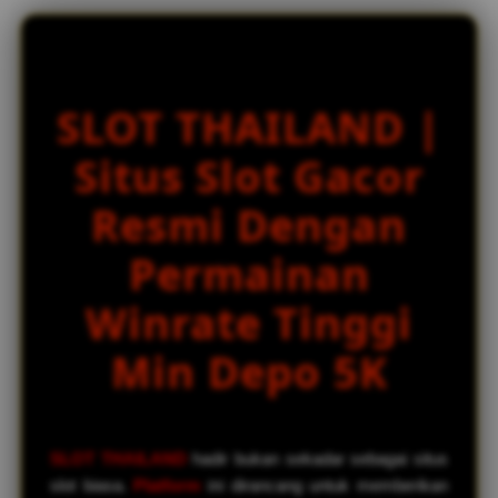
d
e
t
a
i
SLOT THAILAND |
l
s
Situs Slot Gacor
Resmi Dengan
Permainan
Winrate Tinggi
Min Depo 5K
SLOT THAILAND
hadir bukan sekadar sebagai situs
slot biasa.
Platform
ini dirancang untuk memberikan