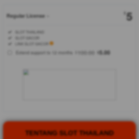
5
$
Regular License
Regular
Included:
SLOT THAILAND
License
Included:
SLOT GACOR
SELECTED
Included:
LINK SLOT GACOR
88
$
100.00
5.00
Extend support to 12 months
$
$
Slot
Thailand
adalah
situs resmi
dengan
permainan
paling
gacor di
indonesia,
metode
deposit
tercepat
TENTANG SLOT THAILAND
dengan