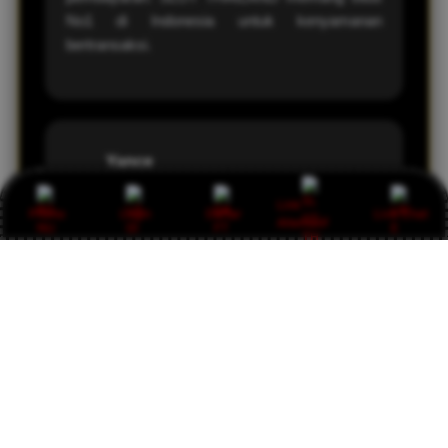
No1 di Indonesia untuk kenyamanan
bertransaksi.
Yance
J
Link
Promo
Login
Daftar
Live Chat
Jayapura
Alternatif
CS responsif 24 jam, solusi cepat saat kendala.
SLOT THAILAND benar-benar situs No1 di
Indonesia dari sisi pelayanan.