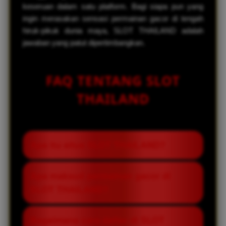
keseruan dalam satu platform. Bagi siapa pun yang
ingin merasakan sensasi permainan gacor di tengah
hiruk-pikuk dunia maya, SLOT THAILAND adalah
jawaban yang patut dipertimbangkan.
FAQ TENTANG SLOT
THAILAND
Apa itu situs SLOT THAILAND?
SLOT THAILAND
adalah situs slot
Apa maksud permainan gacor di
terpercaya
yang saat ini dinobatkan
SLOT THAILAND?
sebagai
situs No1 di Indonesia
berkat
pelayanan cepat, transaksi mudah, dan
Permainan gacor berarti
slot yang sedang
Bagaimana cara daftar di SLOT
koleksi permainan lengkap.