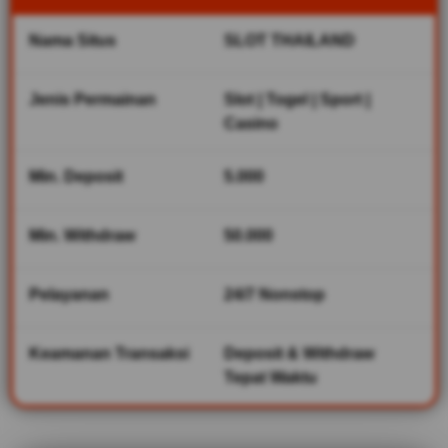
modal
5000
Nama Situs
SLOT THAILAND
rupiah,
situs
terbaik
Jenis Permainan
Slot | Togel | Sport |
buat main
Casino
slot gacor
di tahun
Min. Deposit
2026
5.000
V
Min. Withdraw
50.000
i
e
w
Pelayanan
24/7 Nonstop
l
i
c
Keamanan Transaksi
Deposit & Withdraw
e
Tepat Waktu
n
s
e