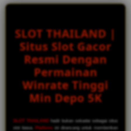
d
e
t
a
i
SLOT THAILAND |
l
s
Situs Slot Gacor
Resmi Dengan
Permainan
Winrate Tinggi
Min Depo 5K
SLOT THAILAND
hadir bukan sekadar sebagai situs
slot biasa.
Platform
ini dirancang untuk memberikan