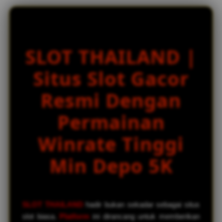
d
e
t
a
i
SLOT THAILAND |
l
s
Situs Slot Gacor
Resmi Dengan
Permainan
Winrate Tinggi
Min Depo 5K
SLOT THAILAND
hadir bukan sekadar sebagai situs
slot biasa.
Platform
ini dirancang untuk memberikan