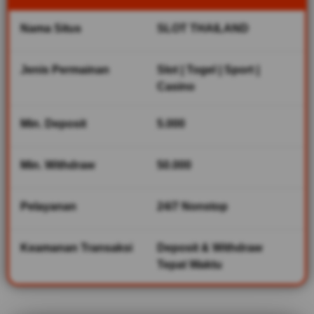
modal
5000
Nama Situs
SLOT THAILAND
rupiah,
situs
terbaik
Jenis Permainan
Slot | Togel | Sport |
buat main
Casino
slot gacor
di tahun
Min. Deposit
2026
5.000
V
Min. Withdraw
50.000
i
e
w
Pelayanan
24/7 Nonstop
l
i
c
Keamanan Transaksi
Deposit & Withdraw
e
Tepat Waktu
n
s
e