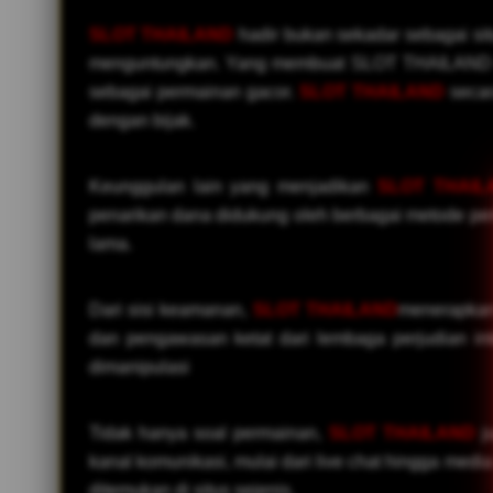
SLOT THAILAND
hadir bukan sekadar sebagai sit
menguntungkan. Yang membuat SLOT THAILAND men
sebagai permainan gacor.
SLOT THAILAND
secar
dengan bijak.
Keunggulan lain yang menjadikan
SLOT THAIL
penarikan dana didukung oleh berbagai metode pemb
lama.
Dari sisi keamanan,
SLOT THAILAND
menerapkan 
dan pengawasan ketat dari lembaga perjudian i
dimanipulasi
Tidak hanya soal permainan,
SLOT THAILAND
ju
kanal komunikasi, mulai dari live chat hingga medi
ditemukan di situs sejenis.