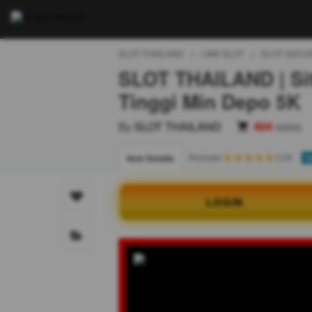
SLOT THAILAND
LINK SLOT
SLOT GACO
SLOT THAILAND | Si
Tinggi Min Depo 5K
By
SLOT THAILAND
404
sales
5.00
Reviews
5.00
Item Details
10
stars
LOGIN