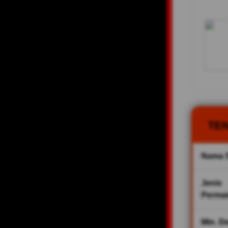
2026
V
i
e
w
l
i
c
e
n
s
TE
e
d
e
Nama S
t
a
Jenis
i
Perma
l
s
Min. D