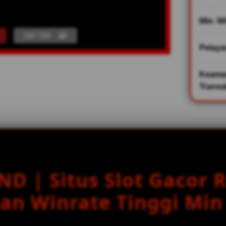
Min. W
DAFTAR
Pelay
Keama
Transa
D | Situs Slot Gacor
an Winrate Tinggi Min