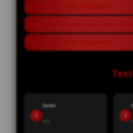
Kunjungi situs resmi, klik daftar, isi data, l
Apakah SLOT THAILAND aman?
at aman. SLOT THAILAND memiliki lisensi resm
Bagaimana transaksi deposit dan withdr
dipercaya sebagai situs No1 di Indonesia.
SLOT THAILAND menyediakan berbagai metode p
Apa bonus di SLOT THAILAND?
SLOT THAILAND
menawarkan bonus hari
menjadikan SLOT THAILAND favorit utama d
Tes
Jarwo
J
J
Solo