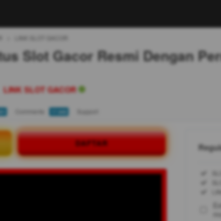
R
LINK SLOT GACOR
tus Slot Gacor Resmi Dengan Pe
LINK SLOT GACOR
Comments
Support
01
17.945
DAFTAR
Regul
Regu
Inc
SL
Inc
Slot
SL
Inc
LI
perm
depo
Ex
situs
mo