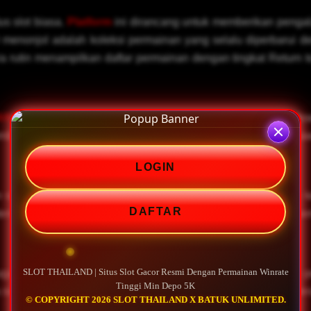
us slot biasa.
Platform
ini dirancang untuk memberikan pengala
onjol adalah koleksi permainan yang selalu diperbarui den
a rutin menampilkan daftar permainan dengan tingkat Return t
AND
sebagai situs No1 di Indonesia adalah kemudahan aks
ayaran lokal yang familiar, sehingga pemain tidak perlu kha
LOGIN
sistem enkripsi mutakhir untuk melindungi data pribadi dan 
DAFTAR
nternasional, SLOT THAILAND memastikan setiap putaran per
SLOT THAILAND | Situs Slot Gacor Resmi Dengan Permainan Winrate
ga membangun ekosistem komunitas yang sehat. Layanan p
Tinggi Min Depo 5K
a sosial. Pendekatan personal inilah yang membuat pemain mer
© COPYRIGHT 2026 SLOT THAILAND X BATUK UNLIMITED.