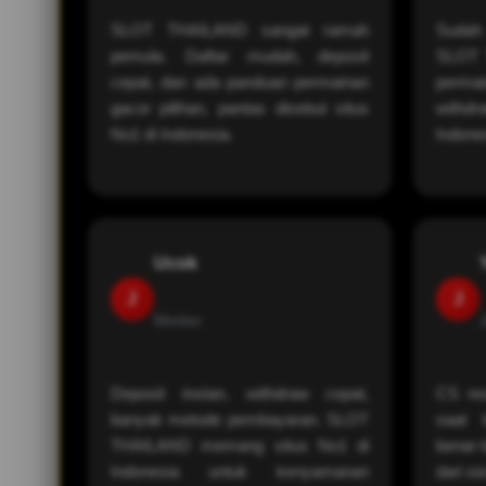
SLOT THAILAND sangat ramah
Sudah
pemula. Daftar mudah, deposit
SLOT 
cepat, dan ada panduan permainan
permai
gacor pilihan, pantas disebut situs
withd
No1 di Indonesia.
Indone
Ucok
J
J
Medan
Deposit instan, withdraw cepat,
CS res
banyak metode pembayaran. SLOT
saat 
THAILAND memang situs No1 di
benar-
Indonesia untuk kenyamanan
dari si