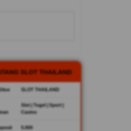
NTANG SLOT THAILAND
itus
SLOT THAILAND
Slot | Togel | Sport |
inan
Casino
eposit
5.000