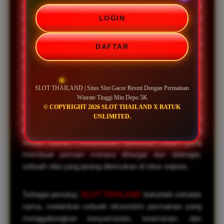
sistem enkripsi mutakhir untuk melindungi data pribadi
LOGIN
dan keuangan setiap para pemain. Dengan lisensi
resmi dan pengawasan ketat dari lembaga perjudian
internasional, SLOT THAILAND memastikan setiap
DAFTAR
putaran permainan berlangsung secara acak dan tidak
dapat dimanipulasi
SLOT THAILAND | Situs Slot Gacor Resmi Dengan Permainan
Tidak hanya soal permainan,
SLOT THAILAND
juga
Winrate Tinggi Min Depo 5K
membangun ekosistem komunitas yang sehat.
© COPYRIGHT 2026 SLOT THAILAND X BATUK
UNLIMITED.
Layanan pelanggan 24 jam siap membantu melalui
berbagai kanal komunikasi, mulai dari live chat hingga
media sosial. Pendekatan personal inilah yang
membuat pemain merasa dihargai dan didengar,
sebuah nilai yang jarang ditemukan di situs sejenis.
Sebagai penutup,
SLOT THAILAND
bukanlah sekadar
nama, melainkan sebuah ekosistem permainan yang
menggabungkan kenyamanan, keamanan, dan