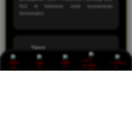
No1 di Indonesia untuk kenyamanan
bertransaksi.
Yance
J
Link
Promo
Login
Daftar
Live Chat
Jayapura
Alternatif
CS responsif 24 jam, solusi cepat saat kendala.
SLOT THAILAND benar-benar situs No1 di
Indonesia dari sisi pelayanan.