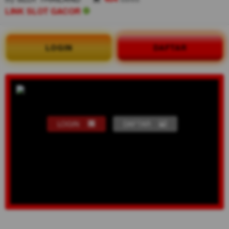
LINK SLOT GACOR
LOGIN
DAFTAR
LOGIN
DAFTAR
Show More