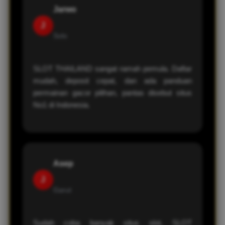
Jarwo
J
Solo
SLOT THAILAND sangat ramah pemula. Daftar
mudah, deposit cepat, dan ada panduan
permainan gacor pilihan, pantas disebut situs
No1 di Indonesia.
Asep
J
Garut
Sudah coba banyak situs slot, SLOT