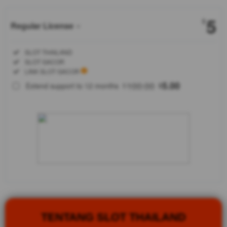
5
$
Regular License
Regular
Included:
SLOT THAILAND
License
Included:
SLOT GACOR
SELECTED
Included:
LINK SLOT GACOR
88
$
100.00
5.00
Extend support to 12 months
$
$
Slot
Thailand
adalah
situs resmi
dengan
permainan
paling
gacor di
indonesia,
metode
deposit
tercepat
TENTANG SLOT THAILAND
dengan