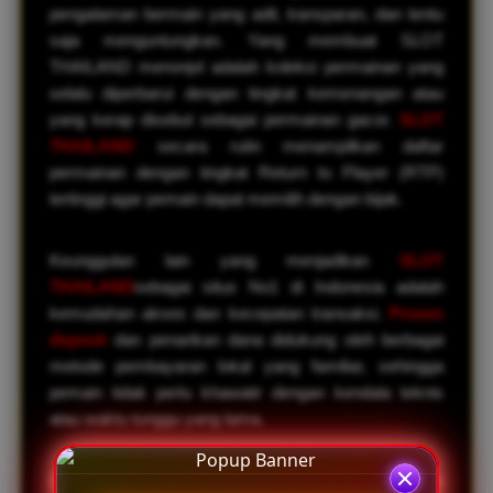
pengalaman bermain yang adil, transparan, dan tentu
saja menguntungkan. Yang membuat SLOT
THAILAND menonjol adalah koleksi permainan yang
selalu diperbarui dengan tingkat kemenangan atau
yang kerap disebut sebagai permainan gacor.
SLOT
THAILAND
secara rutin menampilkan daftar
permainan dengan tingkat Return to Player (RTP)
tertinggi agar pemain dapat memilih dengan bijak.
Keunggulan lain yang menjadikan
SLOT
THAILAND
sebagai situs No1 di Indonesia adalah
kemudahan akses dan kecepatan transaksi.
Proses
deposit
dan penarikan dana didukung oleh berbagai
metode pembayaran lokal yang familiar, sehingga
pemain tidak perlu khawatir dengan kendala teknis
atau waktu tunggu yang lama.
Dari sisi keamanan,
SLOT THAILAND
menerapkan