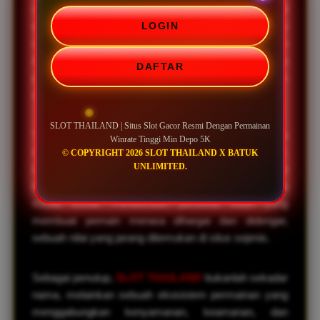
sistem enkripsi mutakhir untuk melindungi data pribadi
LOGIN
dan keuangan setiap para pemain. Dengan lisensi
resmi dan pengawasan ketat dari lembaga perjudian
internasional, SLOT THAILAND memastikan setiap
DAFTAR
putaran permainan berlangsung secara acak dan tidak
dapat dimanipulasi
SLOT THAILAND | Situs Slot Gacor Resmi Dengan Permainan
Tidak hanya soal permainan,
SLOT THAILAND
juga
Winrate Tinggi Min Depo 5K
membangun ekosistem komunitas yang sehat.
© COPYRIGHT 2026 SLOT THAILAND X BATUK
UNLIMITED.
Layanan pelanggan 24 jam siap membantu melalui
berbagai kanal komunikasi, mulai dari live chat hingga
media sosial. Pendekatan personal inilah yang
membuat pemain merasa dihargai dan didengar,
sebuah nilai yang jarang ditemukan di situs sejenis.
Sebagai penutup,
SLOT THAILAND
bukanlah sekadar
nama, melainkan sebuah ekosistem permainan yang
menggabungkan kenyamanan, keamanan, dan