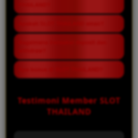
memberikan kemenangan tinggi
SLOT
THAILAND?
THAILAND selalu memperbarui daftar
permainan dengan RTP tertinggi agar
Kunjungi situs resmi, klik daftar, isi data,
Apakah SLOT THAILAND aman?
pemain tahu slot mana yang sedang aktif.
lalu deposit. Setelah saldo masuk, Anda
langsung bisa memilih permainan gacor
at aman. SLOT THAILAND memiliki lisensi
Bagaimana transaksi deposit dan
favorit dan mulai bermain.
resmi dan enkripsi data, sehingga semua
withdraw?
transaksi dan permainan berjalan adil. Ini
sebabnya SLOT THAILAND dipercaya
SLOT THAILAND menyediakan berbagai
Apa bonus di SLOT THAILAND?
sebagai situs No1 di Indonesia.
metode pembayaran lokal. Deposit instan,
penarikan cepat, dan tanpa potongan
SLOT THAILAND
menawarkan bonus
selama data sesuai.
harian
, cashback, dan turnamen slot
Testimoni Member SLOT
khusus. Semua promo ini berlaku untuk
permainan gacor pilihan,
THAILAND
menjadikan
SLOT THAILAND favorit utama di
Indonesia.
.