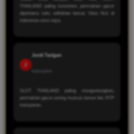
THAILAND paling konsisten, permainan gacor
diperbarui rutin, withdraw lancar. Situs No1 di
Indonesia versi saya.
Jordi Tarigan
J
Kabanjahe
SLOT THAILAND paling menguntungkan,
permainan gacor sering muncul, bonus fair, RTP
transparan.