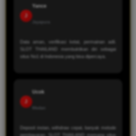
Yance
J
Jayapura
Data aman, verifikasi ketat, permainan adil.
SLOT THAILAND membuktikan diri sebagai
situs No1 di Indonesia yang bisa dipercaya.
Ucok
J
Medan
Deposit instan, withdraw cepat, banyak metode
pembayaran. SLOT THAILAND memang situs