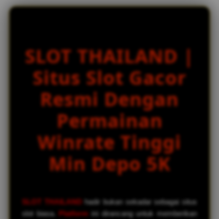
d
e
t
a
i
SLOT THAILAND |
l
s
Situs Slot Gacor
Resmi Dengan
Permainan
Winrate Tinggi
Min Depo 5K
SLOT THAILAND
hadir bukan sekadar sebagai situs
slot biasa.
Platform
ini dirancang untuk memberikan