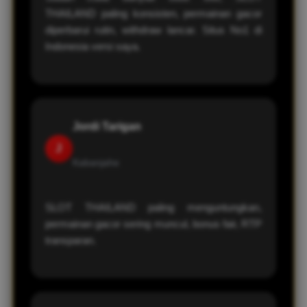
THAILAND paling konsisten, permainan gacor
diperbarui rutin, withdraw lancar. Situs No1 di
Indonesia versi saya.
Jordi Tarigan
J
Kabanjahe
SLOT THAILAND paling menguntungkan,
permainan gacor sering muncul, bonus fair, RTP
transparan.