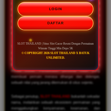
sistem enkripsi mutakhir untuk melindungi data pribadi
LOGIN
dan keuangan setiap para pemain. Dengan lisensi
resmi dan pengawasan ketat dari lembaga perjudian
internasional, SLOT THAILAND memastikan setiap
DAFTAR
putaran permainan berlangsung secara acak dan tidak
dapat dimanipulasi
SLOT THAILAND | Situs Slot Gacor Resmi Dengan Permainan
Tidak hanya soal permainan,
SLOT THAILAND
juga
Winrate Tinggi Min Depo 5K
membangun ekosistem komunitas yang sehat.
© COPYRIGHT 2026 SLOT THAILAND X BATUK
UNLIMITED.
Layanan pelanggan 24 jam siap membantu melalui
berbagai kanal komunikasi, mulai dari live chat hingga
media sosial. Pendekatan personal inilah yang
membuat pemain merasa dihargai dan didengar,
sebuah nilai yang jarang ditemukan di situs sejenis.
Sebagai penutup,
SLOT THAILAND
bukanlah sekadar
nama, melainkan sebuah ekosistem permainan yang
menggabungkan kenyamanan, keamanan, dan