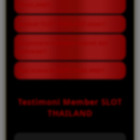
memberikan kemenangan tinggi
SLOT
THAILAND?
THAILAND selalu memperbarui daftar
permainan dengan RTP tertinggi agar
Kunjungi situs resmi, klik daftar, isi data,
Apakah SLOT THAILAND aman?
pemain tahu slot mana yang sedang aktif.
lalu deposit. Setelah saldo masuk, Anda
langsung bisa memilih permainan gacor
at aman. SLOT THAILAND memiliki lisensi
Bagaimana transaksi deposit dan
favorit dan mulai bermain.
resmi dan enkripsi data, sehingga semua
withdraw?
transaksi dan permainan berjalan adil. Ini
sebabnya SLOT THAILAND dipercaya
SLOT THAILAND menyediakan berbagai
Apa bonus di SLOT THAILAND?
sebagai situs No1 di Indonesia.
metode pembayaran lokal. Deposit instan,
penarikan cepat, dan tanpa potongan
SLOT THAILAND
menawarkan bonus
selama data sesuai.
harian
, cashback, dan turnamen slot
Testimoni Member SLOT
khusus. Semua promo ini berlaku untuk
permainan gacor pilihan,
THAILAND
menjadikan
SLOT THAILAND favorit utama di
Indonesia.
.