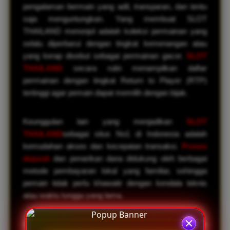
pengalaman bermain yang adil, transparan, dan tentu
saja menguntungkan. Yang membuat SLOT
THAILAND menonjol adalah koleksi permainan yang
selalu diperbarui dengan tingkat kemenangan atau
yang kerap disebut sebagai permainan gacor.
SLOT
THAILAND
secara rutin menampilkan daftar
permainan dengan tingkat Return to Player (RTP)
tertinggi agar pemain dapat memilih dengan bijak.
Keunggulan lain yang menjadikan
SLOT
THAILAND
sebagai situs No1 di Indonesia adalah
kemudahan akses dan kecepatan transaksi.
Proses
deposit
dan penarikan dana didukung oleh berbagai
metode pembayaran lokal yang familiar, sehingga
pemain tidak perlu khawatir dengan kendala teknis
atau waktu tunggu yang lama.
Dari sisi keamanan,
SLOT THAILAND
menerapkan