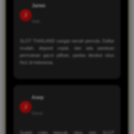
Jarwo
J
Solo
SLOT THAILAND sangat ramah pemula. Daftar
mudah, deposit cepat, dan ada panduan
permainan gacor pilihan, pantas disebut situs
No1 di Indonesia.
Asep
J
Garut
Sudah coba banyak situs slot, SLOT