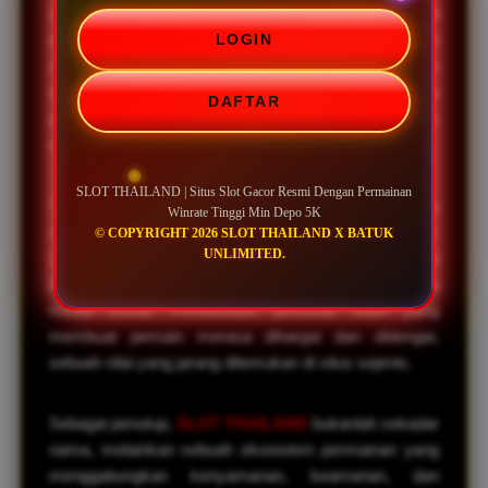
sistem enkripsi mutakhir untuk melindungi data pribadi
LOGIN
dan keuangan setiap para pemain. Dengan lisensi
resmi dan pengawasan ketat dari lembaga perjudian
internasional, SLOT THAILAND memastikan setiap
DAFTAR
putaran permainan berlangsung secara acak dan tidak
dapat dimanipulasi
SLOT THAILAND | Situs Slot Gacor Resmi Dengan Permainan
Tidak hanya soal permainan,
SLOT THAILAND
juga
Winrate Tinggi Min Depo 5K
membangun ekosistem komunitas yang sehat.
© COPYRIGHT 2026 SLOT THAILAND X BATUK
UNLIMITED.
Layanan pelanggan 24 jam siap membantu melalui
berbagai kanal komunikasi, mulai dari live chat hingga
media sosial. Pendekatan personal inilah yang
membuat pemain merasa dihargai dan didengar,
sebuah nilai yang jarang ditemukan di situs sejenis.
Sebagai penutup,
SLOT THAILAND
bukanlah sekadar
nama, melainkan sebuah ekosistem permainan yang
menggabungkan kenyamanan, keamanan, dan