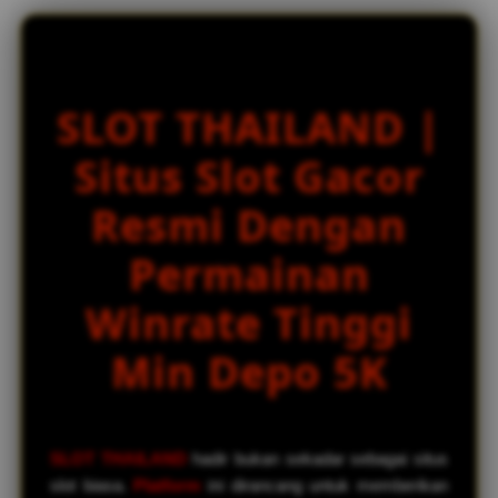
d
e
t
a
i
SLOT THAILAND |
l
s
Situs Slot Gacor
Resmi Dengan
Permainan
Winrate Tinggi
Min Depo 5K
SLOT THAILAND
hadir bukan sekadar sebagai situs
slot biasa.
Platform
ini dirancang untuk memberikan