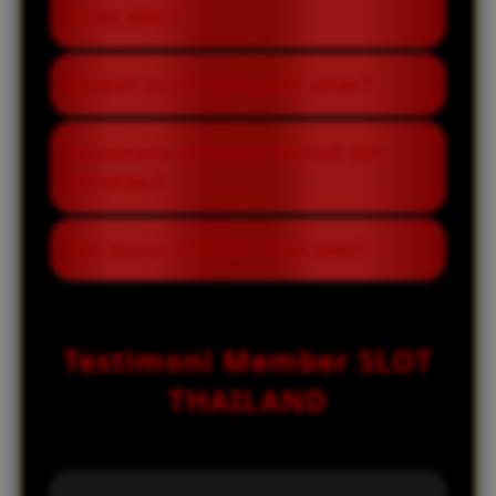
memberikan kemenangan tinggi
SLOT
THAILAND?
THAILAND selalu memperbarui daftar
permainan dengan RTP tertinggi agar
Kunjungi situs resmi, klik daftar, isi data,
Apakah SLOT THAILAND aman?
pemain tahu slot mana yang sedang aktif.
lalu deposit. Setelah saldo masuk, Anda
langsung bisa memilih permainan gacor
at aman. SLOT THAILAND memiliki lisensi
Bagaimana transaksi deposit dan
favorit dan mulai bermain.
resmi dan enkripsi data, sehingga semua
withdraw?
transaksi dan permainan berjalan adil. Ini
sebabnya SLOT THAILAND dipercaya
SLOT THAILAND menyediakan berbagai
Apa bonus di SLOT THAILAND?
sebagai situs No1 di Indonesia.
metode pembayaran lokal. Deposit instan,
penarikan cepat, dan tanpa potongan
SLOT THAILAND
menawarkan bonus
selama data sesuai.
harian
, cashback, dan turnamen slot
Testimoni Member SLOT
khusus. Semua promo ini berlaku untuk
permainan gacor pilihan,
THAILAND
menjadikan
SLOT THAILAND favorit utama di
Indonesia.
.