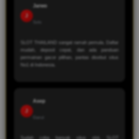
Jarwo
J
Solo
SLOT THAILAND sangat ramah pemula. Daftar
mudah, deposit cepat, dan ada panduan
permainan gacor pilihan, pantas disebut situs
No1 di Indonesia.
Asep
J
Garut
Sudah coba banyak situs slot, SLOT