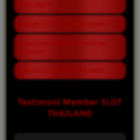
memberikan kemenangan tinggi
SLOT
THAILAND?
THAILAND selalu memperbarui daftar
permainan dengan RTP tertinggi agar
Kunjungi situs resmi, klik daftar, isi data,
Apakah SLOT THAILAND aman?
pemain tahu slot mana yang sedang aktif.
lalu deposit. Setelah saldo masuk, Anda
langsung bisa memilih permainan gacor
at aman. SLOT THAILAND memiliki lisensi
Bagaimana transaksi deposit dan
favorit dan mulai bermain.
resmi dan enkripsi data, sehingga semua
withdraw?
transaksi dan permainan berjalan adil. Ini
sebabnya SLOT THAILAND dipercaya
SLOT THAILAND menyediakan berbagai
Apa bonus di SLOT THAILAND?
sebagai situs No1 di Indonesia.
metode pembayaran lokal. Deposit instan,
penarikan cepat, dan tanpa potongan
SLOT THAILAND
menawarkan bonus
selama data sesuai.
harian
, cashback, dan turnamen slot
Testimoni Member SLOT
khusus. Semua promo ini berlaku untuk
permainan gacor pilihan,
THAILAND
menjadikan
SLOT THAILAND favorit utama di
Indonesia.
.