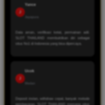
Yance
J
Jayapura
Data aman, verifikasi ketat, permainan adil.
SLOT THAILAND membuktikan diri sebagai
situs No1 di Indonesia yang bisa dipercaya.
Ucok
J
Medan
Deposit instan, withdraw cepat, banyak metode
pembayaran. SLOT THAILAND memang situs