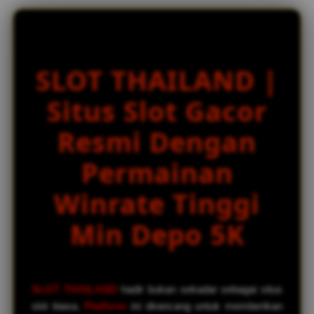
d
e
t
a
i
SLOT THAILAND |
l
s
Situs Slot Gacor
Resmi Dengan
Permainan
Winrate Tinggi
Min Depo 5K
SLOT THAILAND
hadir bukan sekadar sebagai situs
slot biasa.
Platform
ini dirancang untuk memberikan