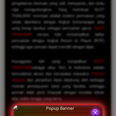
pengalaman bermain yang adil, transparan, dan tentu
saja menguntungkan. Yang membuat SLOT
THAILAND menonjol adalah koleksi permainan yang
selalu diperbarui dengan tingkat kemenangan atau
yang kerap disebut sebagai permainan gacor.
SLOT
THAILAND
secara rutin menampilkan daftar
permainan dengan tingkat Return to Player (RTP)
tertinggi agar pemain dapat memilih dengan bijak.
Keunggulan lain yang menjadikan
SLOT
THAILAND
sebagai situs No1 di Indonesia adalah
kemudahan akses dan kecepatan transaksi.
Proses
deposit
dan penarikan dana didukung oleh berbagai
metode pembayaran lokal yang familiar, sehingga
pemain tidak perlu khawatir dengan kendala teknis
atau waktu tunggu yang lama.
Dari sisi keamanan,
SLOT THAILAND
menerapkan