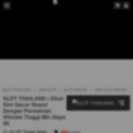
SLOT THAILAND
LINK SLOT
SLOT GACOR
LINK SLOT GACOR
SLOT THAILAND | Situs
5
$
Slot Gacor Resmi
Dengan Permainan
Winrate Tinggi Min Depo
5K
By
SLOT THAILAND
404
sales