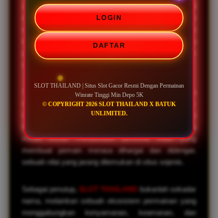
sistem enkripsi mutakhir untuk melindungi data pribadi
LOGIN
dan keuangan setiap para pemain. Dengan lisensi
resmi dan pengawasan ketat dari lembaga perjudian
internasional, SLOT THAILAND memastikan setiap
DAFTAR
putaran permainan berlangsung secara acak dan tidak
dapat dimanipulasi
SLOT THAILAND | Situs Slot Gacor Resmi Dengan Permainan
Tidak hanya soal permainan,
SLOT THAILAND
juga
Winrate Tinggi Min Depo 5K
membangun ekosistem komunitas yang sehat.
© COPYRIGHT 2026 SLOT THAILAND X BATUK
UNLIMITED.
Layanan pelanggan 24 jam siap membantu melalui
berbagai kanal komunikasi, mulai dari live chat hingga
media sosial. Pendekatan personal inilah yang
membuat pemain merasa dihargai dan didengar,
sebuah nilai yang jarang ditemukan di situs sejenis.
Sebagai penutup,
SLOT THAILAND
bukanlah sekadar
nama, melainkan sebuah ekosistem permainan yang
menggabungkan kenyamanan, keamanan, dan