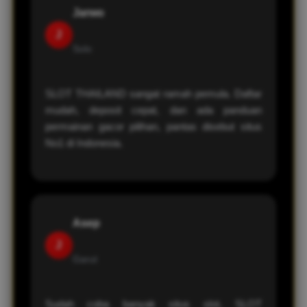
Jarwo
J
Solo
SLOT THAILAND sangat ramah pemula. Daftar
mudah, deposit cepat, dan ada panduan
permainan gacor pilihan, pantas disebut situs
No1 di Indonesia.
Asep
J
Garut
Sudah coba banyak situs slot, SLOT