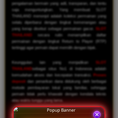
pengalaman bermain yang adil, transparan, dan tentu
saja menguntungkan. Yang membuat SLOT
THAILAND menonjol adalah koleksi permainan yang
selalu diperbarui dengan tingkat kemenangan atau
yang kerap disebut sebagai permainan gacor.
SLOT
THAILAND
secara rutin menampilkan daftar
permainan dengan tingkat Return to Player (RTP)
tertinggi agar pemain dapat memilih dengan bijak.
Keunggulan lain yang menjadikan
SLOT
THAILAND
sebagai situs No1 di Indonesia adalah
kemudahan akses dan kecepatan transaksi.
Proses
deposit
dan penarikan dana didukung oleh berbagai
metode pembayaran lokal yang familiar, sehingga
pemain tidak perlu khawatir dengan kendala teknis
atau waktu tunggu yang lama.
Dari sisi keamanan,
SLOT THAILAND
menerapkan