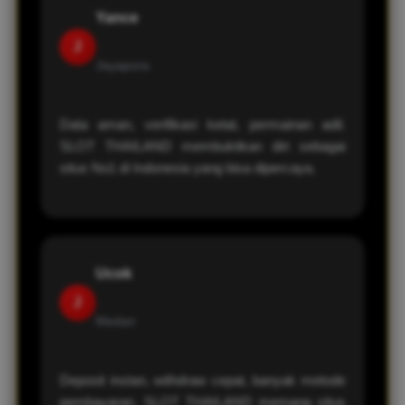
Yance
J
Jayapura
Data aman, verifikasi ketat, permainan adil.
SLOT THAILAND membuktikan diri sebagai
situs No1 di Indonesia yang bisa dipercaya.
Ucok
J
Medan
Deposit instan, withdraw cepat, banyak metode
pembayaran. SLOT THAILAND memang situs