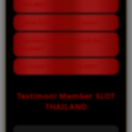
memberikan kemenangan tinggi
SLOT
THAILAND?
THAILAND selalu memperbarui daftar
permainan dengan RTP tertinggi agar
Kunjungi situs resmi, klik daftar, isi data,
Apakah SLOT THAILAND aman?
pemain tahu slot mana yang sedang aktif.
lalu deposit. Setelah saldo masuk, Anda
langsung bisa memilih permainan gacor
at aman. SLOT THAILAND memiliki lisensi
Bagaimana transaksi deposit dan
favorit dan mulai bermain.
resmi dan enkripsi data, sehingga semua
withdraw?
transaksi dan permainan berjalan adil. Ini
sebabnya SLOT THAILAND dipercaya
SLOT THAILAND menyediakan berbagai
Apa bonus di SLOT THAILAND?
sebagai situs No1 di Indonesia.
metode pembayaran lokal. Deposit instan,
penarikan cepat, dan tanpa potongan
SLOT THAILAND
menawarkan bonus
selama data sesuai.
harian
, cashback, dan turnamen slot
Testimoni Member SLOT
khusus. Semua promo ini berlaku untuk
permainan gacor pilihan,
THAILAND
menjadikan
SLOT THAILAND favorit utama di
Indonesia.
.