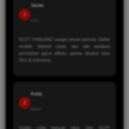
Jarwo
J
Solo
SLOT THAILAND sangat ramah pemula. Daftar
mudah, deposit cepat, dan ada panduan
permainan gacor pilihan, pantas disebut situs
No1 di Indonesia.
Asep
J
Garut
Sudah coba banyak situs slot, SLOT