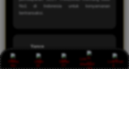
No1 di Indonesia untuk kenyamanan
bertransaksi.
Yance
J
Link
Promo
Login
Daftar
Live Chat
Jayapura
Alternatif
CS responsif 24 jam, solusi cepat saat kendala.
SLOT THAILAND benar-benar situs No1 di
Indonesia dari sisi pelayanan.