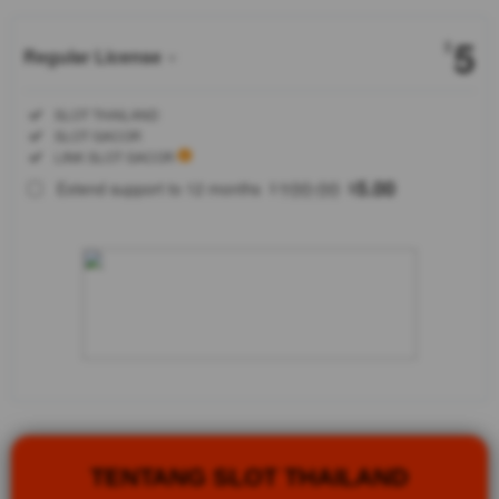
5
$
Regular License
Regular
Included:
SLOT THAILAND
License
Included:
SLOT GACOR
SELECTED
Included:
LINK SLOT GACOR
88
$
100.00
5.00
Extend support to 12 months
$
$
Slot
Thailand
adalah
situs resmi
dengan
permainan
paling
gacor di
indonesia,
metode
deposit
tercepat
TENTANG SLOT THAILAND
dengan