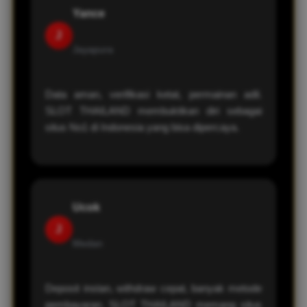
Yance
J
Jayapura
Data aman, verifikasi ketat, permainan adil.
SLOT THAILAND membuktikan diri sebagai
situs No1 di Indonesia yang bisa dipercaya.
Ucok
J
Medan
Deposit instan, withdraw cepat, banyak metode
pembayaran. SLOT THAILAND memang situs