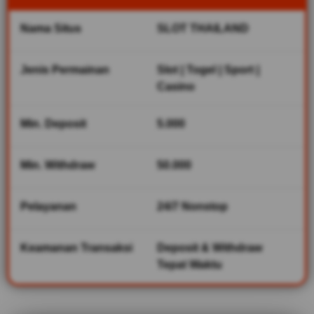
modal
5000
Nama Situs
SLOT THAILAND
rupiah,
situs
terbaik
Jenis Permainan
Slot | Togel | Sport |
buat main
Casino
slot gacor
di tahun
Min. Deposit
2026
5.000
V
Min. Withdraw
50.000
i
e
w
Pelayanan
24/7 Nonstop
l
i
c
Keamanan Transaksi
Deposit & Withdraw
e
Tepat Waktu
n
s
e