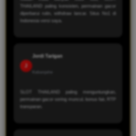
THAILAND paling konsisten, permainan gacor
diperbarui rutin, withdraw lancar. Situs No1 di
Indonesia versi saya.
Jordi Tarigan
J
Kabanjahe
SLOT THAILAND paling menguntungkan,
permainan gacor sering muncul, bonus fair, RTP
transparan.