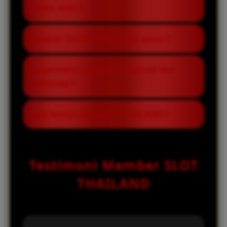
memberikan kemenangan tinggi
SLOT
THAILAND?
THAILAND selalu memperbarui daftar
permainan dengan RTP tertinggi agar
Kunjungi situs resmi, klik daftar, isi data,
Apakah SLOT THAILAND aman?
pemain tahu slot mana yang sedang aktif.
lalu deposit. Setelah saldo masuk, Anda
langsung bisa memilih permainan gacor
at aman. SLOT THAILAND memiliki lisensi
Bagaimana transaksi deposit dan
favorit dan mulai bermain.
resmi dan enkripsi data, sehingga semua
withdraw?
transaksi dan permainan berjalan adil. Ini
sebabnya SLOT THAILAND dipercaya
SLOT THAILAND menyediakan berbagai
Apa bonus di SLOT THAILAND?
sebagai situs No1 di Indonesia.
metode pembayaran lokal. Deposit instan,
penarikan cepat, dan tanpa potongan
SLOT THAILAND
menawarkan bonus
selama data sesuai.
harian
, cashback, dan turnamen slot
Testimoni Member SLOT
khusus. Semua promo ini berlaku untuk
permainan gacor pilihan,
THAILAND
menjadikan
SLOT THAILAND favorit utama di
Indonesia.
.