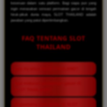
keseruan dalam satu platform. Bagi siapa pun yang
ingin merasakan sensasi permainan gacor di tengah
hiruk-pikuk dunia maya, SLOT THAILAND adalah
jawaban yang patut dipertimbangkan.
FAQ TENTANG SLOT
THAILAND
Apa itu situs SLOT THAILAND?
SLOT THAILAND
adalah situs slot
Apa maksud permainan gacor di
terpercaya
yang saat ini dinobatkan
SLOT THAILAND?
sebagai
situs No1 di Indonesia
berkat
pelayanan cepat, transaksi mudah, dan
Permainan gacor berarti
slot yang sedang
Bagaimana cara daftar di SLOT
koleksi permainan lengkap.