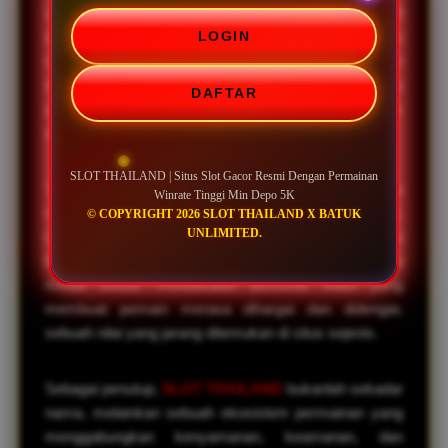
sistem enkripsi mutakhir untuk melindungi data pribadi
LOGIN
dan keuangan setiap para pemain. Dengan lisensi
resmi dan pengawasan ketat dari lembaga perjudian
internasional, SLOT THAILAND memastikan setiap
DAFTAR
putaran permainan berlangsung secara acak dan tidak
dapat dimanipulasi
SLOT THAILAND | Situs Slot Gacor Resmi Dengan Permainan
Tidak hanya soal permainan,
SLOT THAILAND
juga
Winrate Tinggi Min Depo 5K
membangun ekosistem komunitas yang sehat.
© COPYRIGHT 2026 SLOT THAILAND X BATUK
UNLIMITED.
Layanan pelanggan 24 jam siap membantu melalui
berbagai kanal komunikasi, mulai dari live chat hingga
media sosial. Pendekatan personal inilah yang
membuat pemain merasa dihargai dan didengar,
sebuah nilai yang jarang ditemukan di situs sejenis.
Sebagai penutup,
SLOT THAILAND
bukanlah sekadar
nama, melainkan sebuah ekosistem permainan yang
menggabungkan kenyamanan, keamanan, dan