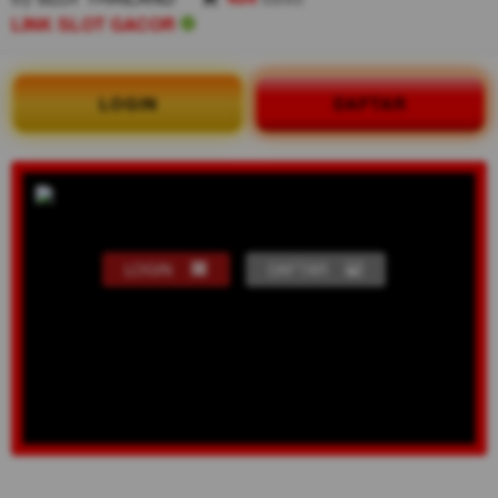
LINK SLOT GACOR
LOGIN
DAFTAR
LOGIN
DAFTAR
Show More