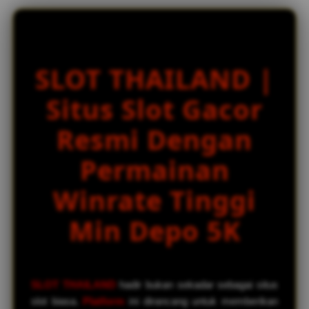
d
e
t
a
i
SLOT THAILAND |
l
s
Situs Slot Gacor
Resmi Dengan
Permainan
Winrate Tinggi
Min Depo 5K
SLOT THAILAND
hadir bukan sekadar sebagai situs
slot biasa.
Platform
ini dirancang untuk memberikan