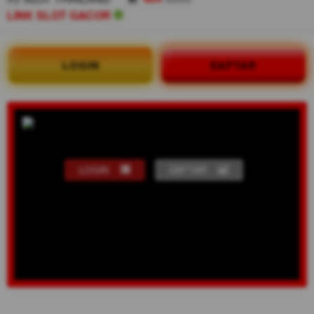
LINK SLOT GACOR
LOGIN
DAFTAR
LOGIN
DAFTAR
Show More