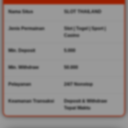
modal
5000
Nama Situs
SLOT THAILAND
rupiah,
situs
terbaik
Jenis Permainan
Slot | Togel | Sport |
buat main
Casino
slot gacor
di tahun
Min. Deposit
2026
5.000
V
Min. Withdraw
50.000
i
e
w
Pelayanan
24/7 Nonstop
l
i
c
Keamanan Transaksi
Deposit & Withdraw
e
Tepat Waktu
n
s
e