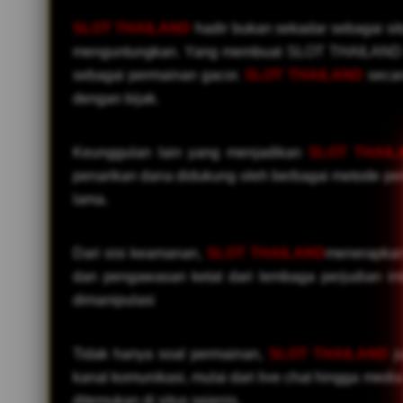
SLOT THAILAND
hadir bukan sekadar sebagai sit
menguntungkan. Yang membuat SLOT THAILAND men
sebagai permainan gacor.
SLOT THAILAND
secar
dengan bijak.
Keunggulan lain yang menjadikan
SLOT THAIL
penarikan dana didukung oleh berbagai metode pemb
lama.
Dari sisi keamanan,
SLOT THAILAND
menerapkan 
dan pengawasan ketat dari lembaga perjudian i
dimanipulasi
Tidak hanya soal permainan,
SLOT THAILAND
ju
kanal komunikasi, mulai dari live chat hingga medi
ditemukan di situs sejenis.