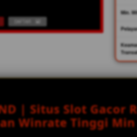
Min. W
DAFTAR
Pelay
Keama
Transa
D | Situs Slot Gacor
an Winrate Tinggi Min