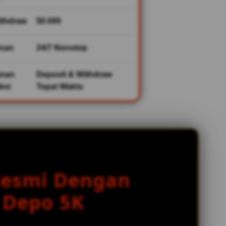
ithdraw
50.000
anan
24/7 Nonstop
nan
Deposit & Withdraw
ksi
Tepat Waktu
 Resmi Dengan
 Depo 5K