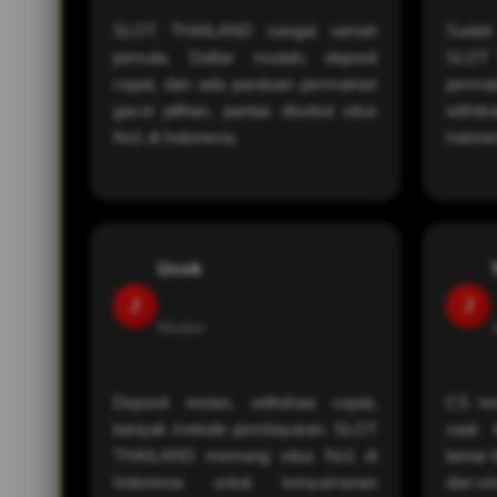
SLOT THAILAND sangat ramah
Sudah
pemula. Daftar mudah, deposit
SLOT 
cepat, dan ada panduan permainan
permai
gacor pilihan, pantas disebut situs
withd
No1 di Indonesia.
Indone
Ucok
J
J
Medan
Deposit instan, withdraw cepat,
CS res
banyak metode pembayaran. SLOT
saat 
THAILAND memang situs No1 di
benar-
Indonesia untuk kenyamanan
dari si