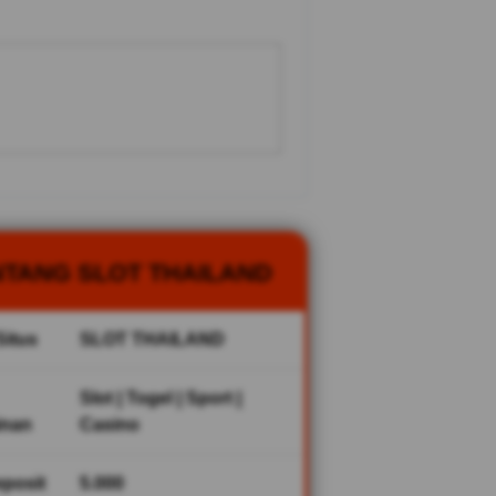
NTANG SLOT THAILAND
itus
SLOT THAILAND
Slot | Togel | Sport |
inan
Casino
eposit
5.000