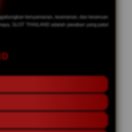
nggabungkan kenyamanan, keamanan, dan keseruan
ia maya, SLOT THAILAND adalah jawaban yang patut
ND
berkat pelayanan cepat, transaksi mudah, dan
 memperbarui daftar permainan dengan RTP