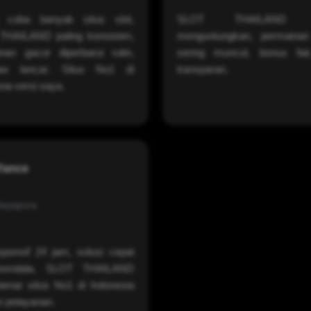
 coba banyak situs slot,
SLOT THAILAND pa
THAILAND paling konsisten,
menguntungkan, permainan
nan gacor diperbarui rutin,
sering muncul, bonus fai
raw lancar. Situs No1 di
transparan.
sia versi saya.
Yance
Jayapura
ponsif 24 jam, solusi cepat
kendala. SLOT THAILAND
benar situs No1 di Indonesia
si pelayanan.