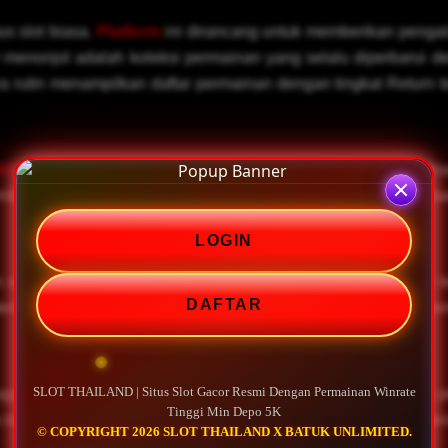
us slot biasa.
Platform
ini dirancang untuk memberikan pengala
onjol adalah koleksi permainan yang selalu diperbarui den
a rutin menampilkan daftar permainan dengan tingkat Return t
AND
sebagai situs No1 di Indonesia adalah kemudahan aks
ayaran lokal yang familiar, sehingga pemain tidak perlu kha
LOGIN
sistem enkripsi mutakhir untuk melindungi data pribadi dan 
DAFTAR
nternasional, SLOT THAILAND memastikan setiap putaran per
SLOT THAILAND | Situs Slot Gacor Resmi Dengan Permainan Winrate
ga membangun ekosistem komunitas yang sehat. Layanan p
Tinggi Min Depo 5K
a sosial. Pendekatan personal inilah yang membuat pemain mer
© COPYRIGHT 2026 SLOT THAILAND X BATUK UNLIMITED.