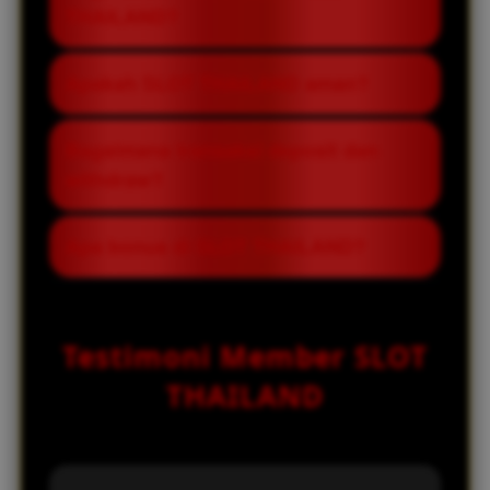
memberikan kemenangan tinggi
SLOT
THAILAND?
THAILAND selalu memperbarui daftar
permainan dengan RTP tertinggi agar
Kunjungi situs resmi, klik daftar, isi data,
Apakah SLOT THAILAND aman?
pemain tahu slot mana yang sedang aktif.
lalu deposit. Setelah saldo masuk, Anda
langsung bisa memilih permainan gacor
at aman. SLOT THAILAND memiliki lisensi
Bagaimana transaksi deposit dan
favorit dan mulai bermain.
resmi dan enkripsi data, sehingga semua
withdraw?
transaksi dan permainan berjalan adil. Ini
sebabnya SLOT THAILAND dipercaya
SLOT THAILAND menyediakan berbagai
Apa bonus di SLOT THAILAND?
sebagai situs No1 di Indonesia.
metode pembayaran lokal. Deposit instan,
penarikan cepat, dan tanpa potongan
SLOT THAILAND
menawarkan bonus
selama data sesuai.
harian
, cashback, dan turnamen slot
Testimoni Member SLOT
khusus. Semua promo ini berlaku untuk
permainan gacor pilihan,
THAILAND
menjadikan
SLOT THAILAND favorit utama di
Indonesia.
.