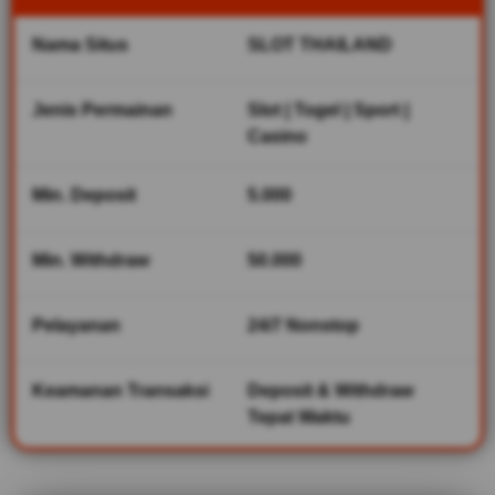
modal
5000
Nama Situs
SLOT THAILAND
rupiah,
situs
terbaik
Jenis Permainan
Slot | Togel | Sport |
buat main
Casino
slot gacor
di tahun
Min. Deposit
2026
5.000
V
Min. Withdraw
50.000
i
e
w
Pelayanan
24/7 Nonstop
l
i
c
Keamanan Transaksi
Deposit & Withdraw
e
Tepat Waktu
n
s
e