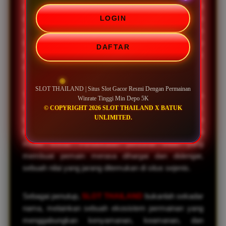
sistem enkripsi mutakhir untuk melindungi data pribadi
LOGIN
dan keuangan setiap para pemain. Dengan lisensi
resmi dan pengawasan ketat dari lembaga perjudian
internasional, SLOT THAILAND memastikan setiap
DAFTAR
putaran permainan berlangsung secara acak dan tidak
dapat dimanipulasi
SLOT THAILAND | Situs Slot Gacor Resmi Dengan Permainan
Tidak hanya soal permainan,
SLOT THAILAND
juga
Winrate Tinggi Min Depo 5K
membangun ekosistem komunitas yang sehat.
© COPYRIGHT 2026 SLOT THAILAND X BATUK
UNLIMITED.
Layanan pelanggan 24 jam siap membantu melalui
berbagai kanal komunikasi, mulai dari live chat hingga
media sosial. Pendekatan personal inilah yang
membuat pemain merasa dihargai dan didengar,
sebuah nilai yang jarang ditemukan di situs sejenis.
Sebagai penutup,
SLOT THAILAND
bukanlah sekadar
nama, melainkan sebuah ekosistem permainan yang
menggabungkan kenyamanan, keamanan, dan