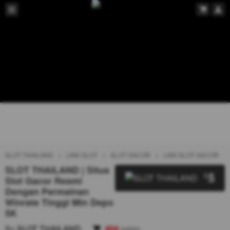
SLOT THAILAND
LINK SLOT
SLOT GACOR
LINK SLOT GACOR
SLOT THAILAND | Situs
5
$
Slot Gacor Resmi
Dengan Permainan
Winrate Tinggi Min Depo
5K
By
SLOT THAILAND
404
sales