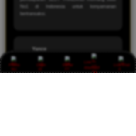
No1 di Indonesia untuk kenyamanan
bertransaksi.
Yance
J
Link
Promo
Login
Daftar
Live Chat
Jayapura
Alternatif
CS responsif 24 jam, solusi cepat saat kendala.
SLOT THAILAND benar-benar situs No1 di
Indonesia dari sisi pelayanan.