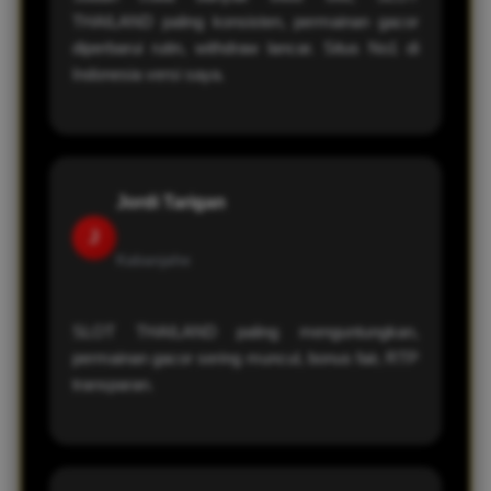
THAILAND paling konsisten, permainan gacor
diperbarui rutin, withdraw lancar. Situs No1 di
Indonesia versi saya.
Jordi Tarigan
J
Kabanjahe
SLOT THAILAND paling menguntungkan,
permainan gacor sering muncul, bonus fair, RTP
transparan.