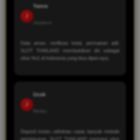
Yance
J
Jayapura
Data aman, verifikasi ketat, permainan adil.
SLOT THAILAND membuktikan diri sebagai
situs No1 di Indonesia yang bisa dipercaya.
Ucok
J
Medan
Deposit instan, withdraw cepat, banyak metode
pembayaran. SLOT THAILAND memang situs