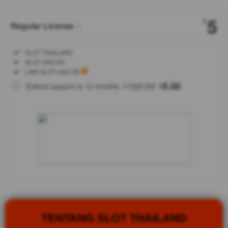
5
$
Regular License
Regular
Included:
SLOT THAILAND
License
Included:
SLOT GACOR
SELECTED
Included:
LINK SLOT GACOR
88
$
100.00
5.00
Extend support to 12 months
$
$
Slot
Thailand
adalah
situs resmi
dengan
permainan
paling
gacor di
indonesia,
metode
deposit
tercepat
TENTANG SLOT THAILAND
dengan