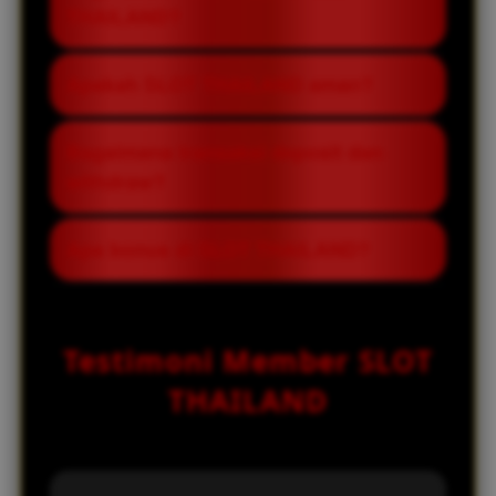
memberikan kemenangan tinggi
SLOT
THAILAND?
THAILAND selalu memperbarui daftar
permainan dengan RTP tertinggi agar
Kunjungi situs resmi, klik daftar, isi data,
Apakah SLOT THAILAND aman?
pemain tahu slot mana yang sedang aktif.
lalu deposit. Setelah saldo masuk, Anda
langsung bisa memilih permainan gacor
at aman. SLOT THAILAND memiliki lisensi
Bagaimana transaksi deposit dan
favorit dan mulai bermain.
resmi dan enkripsi data, sehingga semua
withdraw?
transaksi dan permainan berjalan adil. Ini
sebabnya SLOT THAILAND dipercaya
SLOT THAILAND menyediakan berbagai
Apa bonus di SLOT THAILAND?
sebagai situs No1 di Indonesia.
metode pembayaran lokal. Deposit instan,
penarikan cepat, dan tanpa potongan
SLOT THAILAND
menawarkan bonus
selama data sesuai.
harian
, cashback, dan turnamen slot
Testimoni Member SLOT
khusus. Semua promo ini berlaku untuk
permainan gacor pilihan,
THAILAND
menjadikan
SLOT THAILAND favorit utama di
Indonesia.
.