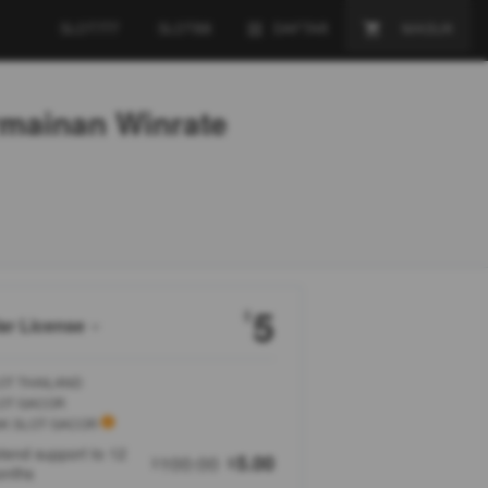
SLOT777
SLOT88
DAFTAR
MASUK
rmainan Winrate
5
$
ar License
88
lar License
$
SELECTED
luded:
OT THAILAND
luded:
 Thailand adalah situs resmi dengan
OT GACOR
luded:
NK SLOT GACOR
ainan paling gacor di indonesia, metode
sit tercepat dengan modal 5000 rupiah,
tend support to 12
100.00
5.00
$
$
 terbaik buat main slot gacor di tahun
nths