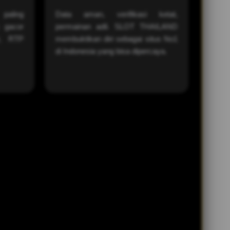
ling
Data aman, verifikasi ketat,
 gacor
permainan adil. SLOT THAILAND
r, RTP
membuktikan diri sebagai situs No1
di Indonesia yang bisa dipercaya.