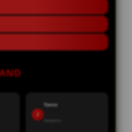
 permainan gacor favorit dan mulai bermain.
nan berjalan adil. Ini sebabnya SLOT THAILAND
anpa potongan selama data sesuai.
ini berlaku untuk permainan gacor pilihan,
LAND
Yance
J
Jayapura