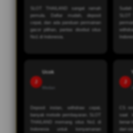
SLOT THAILAND sangat ramah
Sudah
pemula. Daftar mudah, deposit
SLOT 
cepat, dan ada panduan permainan
permai
gacor pilihan, pantas disebut situs
withd
No1 di Indonesia.
Indone
Ucok
J
J
Medan
Deposit instan, withdraw cepat,
CS res
banyak metode pembayaran. SLOT
saat 
THAILAND memang situs No1 di
benar-
Indonesia untuk kenyamanan
dari si