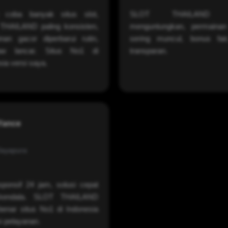
 coba banyak situs slot,
SLOT THAILAND pa
THAILAND paling konsisten,
menguntungkan, permainan
nan gacor diperbarui rutin,
sering muncul, bonus fai
raw lancar. Situs No1 di
transparan.
sia versi saya.
Yance
Jayapura
ponsif 24 jam, solusi cepat
kendala. SLOT THAILAND
benar situs No1 di Indonesia
si pelayanan.