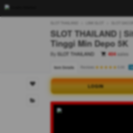
SLOT THAILAND
LINK SLOT
SLOT GACO
SLOT THAILAND | Si
Tinggi Min Depo 5K
By
SLOT THAILAND
404
sales
5.00
Reviews
5.00
Item Details
10
stars
LOGIN