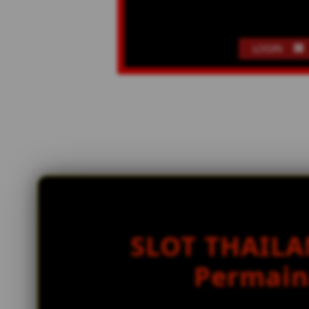
LOGIN
SLOT THAILAN
Permain