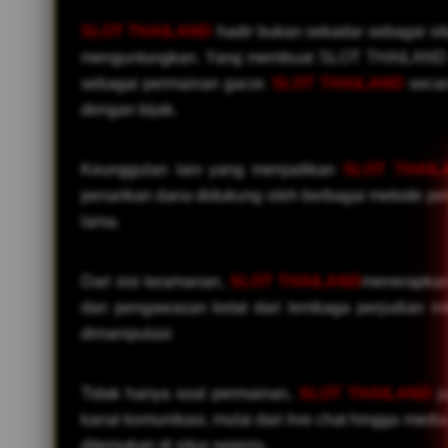
SLOT THAILAND
hadir bukan sekadar sebagai sit
menguntungkan. Yang membuat SLOT THAILAND men
sebagai permainan gacor.
SLOT THAILAND
secar
dengan bijak.
Keunggulan lain yang menjadikan
SLOT THAIL
penarikan dana didukung oleh berbagai metode pemb
lama.
Dari sisi keamanan,
SLOT THAILAND
menerapkan 
dan pengawasan ketat dari lembaga perjudian i
dimanipulasi
Tidak hanya soal permainan,
SLOT THAILAND
ju
kanal komunikasi, mulai dari live chat hingga medi
ditemukan di situs sejenis.