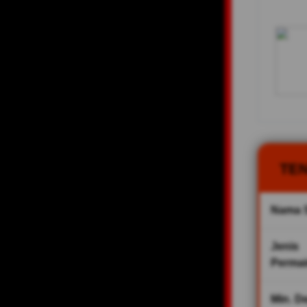
2026
V
i
e
w
l
i
c
e
n
s
TE
e
d
e
Nama S
t
a
Jenis
i
Perma
l
s
Min. D