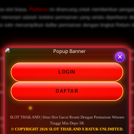
us slot biasa.
Platform
ini dirancang untuk memberikan pengala
onjol adalah koleksi permainan yang selalu diperbarui den
a rutin menampilkan daftar permainan dengan tingkat Return t
AND
sebagai situs No1 di Indonesia adalah kemudahan aks
ayaran lokal yang familiar, sehingga pemain tidak perlu kha
LOGIN
sistem enkripsi mutakhir untuk melindungi data pribadi dan 
DAFTAR
nternasional, SLOT THAILAND memastikan setiap putaran per
SLOT THAILAND | Situs Slot Gacor Resmi Dengan Permainan Winrate
ga membangun ekosistem komunitas yang sehat. Layanan p
Tinggi Min Depo 5K
a sosial. Pendekatan personal inilah yang membuat pemain mer
© COPYRIGHT 2026 SLOT THAILAND X BATUK UNLIMITED.