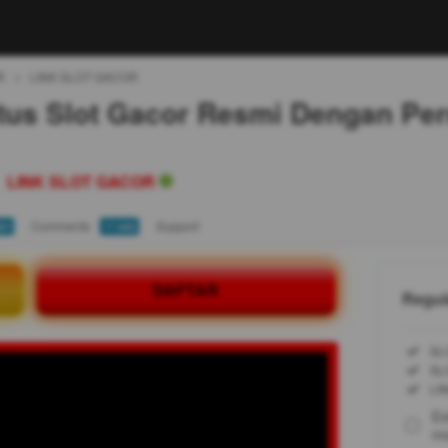
R
LINK SLOT GACOR
tus Slot Gacor Resmi Dengan Pe
LINK SLOT GACOR
Comments
Support
01
17.945
DAFTAR
Regul
Regu
Inc
SL
Inc
Slot
SL
Inc
LI
perm
depo
Ex
situs
mo