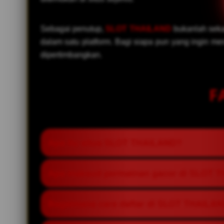
Sebagai penutup,
SLOT THAILAND
bukanlah sek
dalam satu platform. Bagi siapa pun yang ingin 
dipertimbangkan.
F
Apa itu situs SLOT THAILAND?
SLOT THAILAND
adalah situs slot terpercaya
Apa maksud permainan gacor di SLOT 
koleksi permainan lengkap.
Permainan gacor berarti
slot yang sedang
Bagaimana cara daftar di SLOT THAILA
tertinggi agar pemain tahu slot mana yang sed