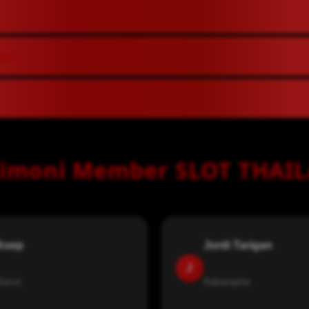
alu deposit. Setelah saldo masuk, Anda langsung bisa memilih
i dan enkripsi data, sehingga semua transaksi dan permai
aw?
embayaran lokal. Deposit instan, penarikan cepat, dan t
an
, cashback, dan turnamen slot khusus. Semua promo 
i Indonesia.
.
timoni Member SLOT THAI
Asep
Jordi Tarigan
J
Garut
Kabanjahe