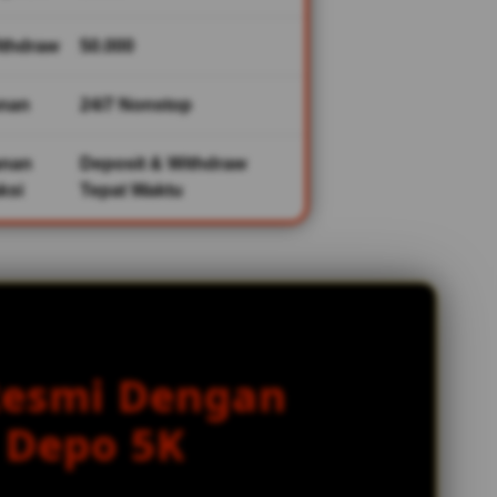
ithdraw
50.000
anan
24/7 Nonstop
nan
Deposit & Withdraw
ksi
Tepat Waktu
 Resmi Dengan
 Depo 5K