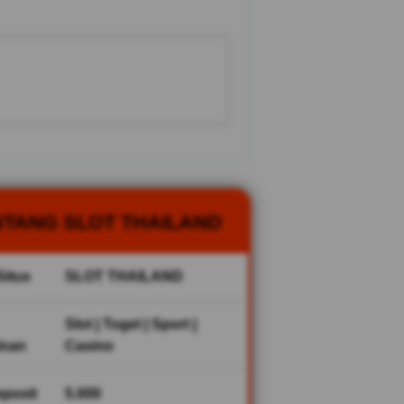
NTANG SLOT THAILAND
itus
SLOT THAILAND
Slot | Togel | Sport |
inan
Casino
eposit
5.000