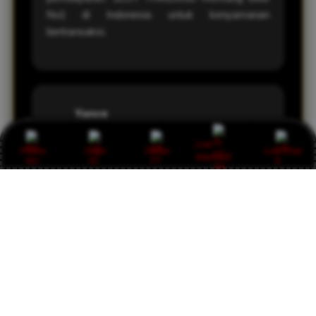
No1 di Indonesia untuk kenyamanan
bertransaksi.
Yance
J
Link
Promo
Login
Daftar
Live Chat
Jayapura
Alternatif
CS responsif 24 jam, solusi cepat saat kendala.
SLOT THAILAND benar-benar situs No1 di
Indonesia dari sisi pelayanan.