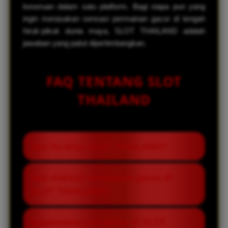
keseruan dalam satu platform. Bagi siapa pun yang
ingin merasakan sensasi permainan gacor di tengah
hiruk-pikuk dunia maya, SLOT THAILAND adalah
jawaban yang patut dipertimbangkan.
FAQ TENTANG SLOT
THAILAND
Apa itu situs SLOT THAILAND?
SLOT THAILAND
adalah situs slot
Apa maksud permainan gacor di
terpercaya
yang saat ini dinobatkan
SLOT THAILAND?
sebagai
situs No1 di Indonesia
berkat
pelayanan cepat, transaksi mudah, dan
Permainan gacor berarti
slot yang sedang
Bagaimana cara daftar di SLOT
koleksi permainan lengkap.