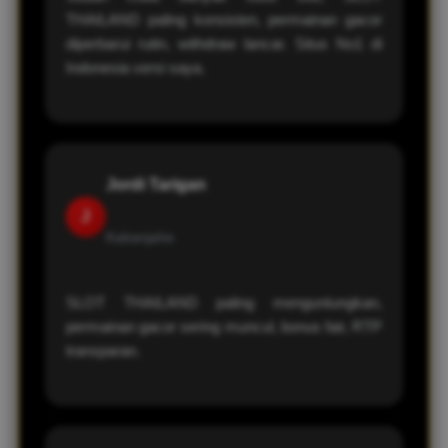
THAILAND paling konsisten, permainan gacor
diperbarui rutin, withdraw lancar. Situs No1 di
Indonesia versi saya.
Jordi Tarigan
J
Kabanjahe
SLOT THAILAND paling menguntungkan,
permainan gacor sering muncul, bonus fair, RTP
transparan.