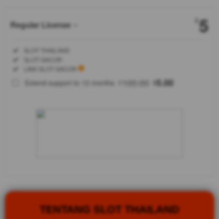
5
$
Regular License
Regular
Included:
SLOT THAILAND
License
Included:
SLOT GACOR
SELECTED
Included:
LINK SLOT GACOR
88
$
100.00
5.00
Extend support to 12 months
$
$
Slot
Thailand
adalah
situs resmi
dengan
permainan
paling
gacor di
indonesia,
metode
deposit
tercepat
TENTANG SLOT THAILAND
dengan