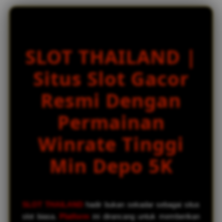
d
e
t
a
i
SLOT THAILAND |
l
s
Situs Slot Gacor
Resmi Dengan
Permainan
Winrate Tinggi
Min Depo 5K
SLOT THAILAND
hadir bukan sekadar sebagai situs
slot biasa.
Platform
ini dirancang untuk memberikan