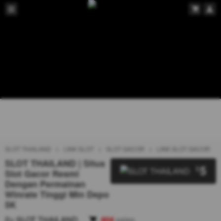
SLOT THAILAND
LINK SLOT
SLOT GACOR
LINK SLOT GACOR
SLOT THAILAND | Situs
5
$
Slot Gacor Resmi
Dengan Permainan
Winrate Tinggi Min Depo
5K
By
SLOT THAILAND
404
sales