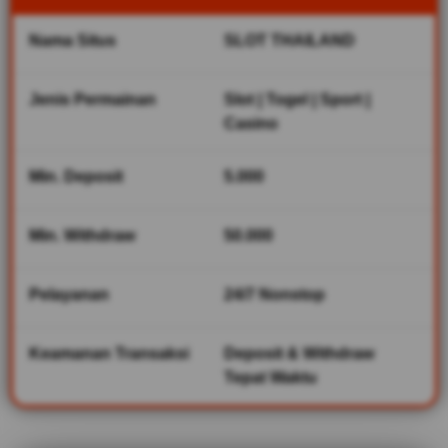
modal
5000
Nama Situs
SLOT THAILAND
rupiah,
situs
terbaik
Jenis Permainan
Slot | Togel | Sport |
buat main
Casino
slot gacor
di tahun
Min. Deposit
2026
5.000
V
Min. Withdraw
50.000
i
e
w
Pelayanan
24/7 Nonstop
l
i
c
Keamanan Transaksi
Deposit & Withdraw
e
Tepat Waktu
n
s
e