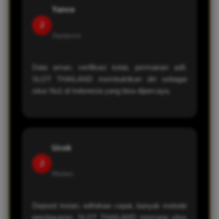
Yance
J
Jayapura
Data aman, verifikasi ketat, permainan adil.
SLOT THAILAND membuktikan diri sebagai
situs No1 di Indonesia yang bisa dipercaya.
Ucok
J
Medan
Deposit instan, withdraw cepat, banyak metode
pembayaran. SLOT THAILAND memang situs