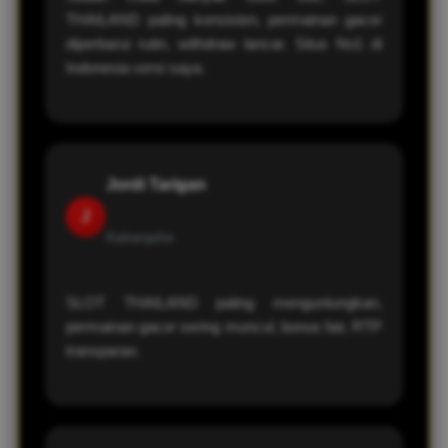
THAILAND paling konsisten, permainan gacor
diperbarui rutin, withdraw lancar. Situs No1 di
Indonesia versi saya.
Jordi Tarigan
J
Kabanjahe
SLOT THAILAND paling menguntungkan,
permainan gacor sering muncul, bonus fair, RTP
transparan.