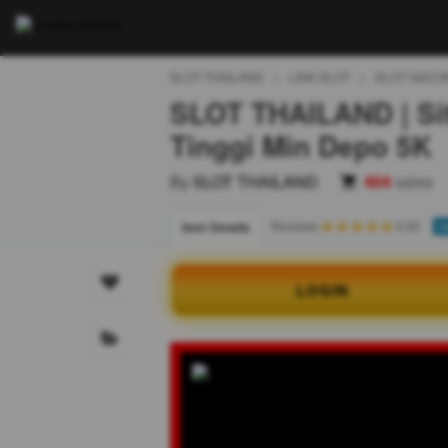
SLOT THAILAND
LINK SLOT
SLOT GACO
SLOT THAILAND | Si
Tinggi Min Depo 5K
By
SLOT THAILAND
404
sales
5.00
Reviews
5.00
Item Details
10
stars
LOGIN