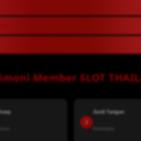
alu deposit. Setelah saldo masuk, Anda langsung bisa memilih
i dan enkripsi data, sehingga semua transaksi dan permai
aw?
embayaran lokal. Deposit instan, penarikan cepat, dan t
an
, cashback, dan turnamen slot khusus. Semua promo 
i Indonesia.
.
timoni Member SLOT THAI
Asep
Jordi Tarigan
J
Garut
Kabanjahe