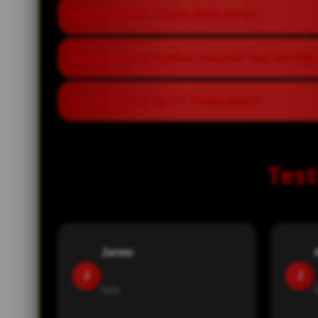
Kunjungi situs resmi, klik daftar, isi data, l
Apakah SLOT THAILAND aman?
at aman. SLOT THAILAND memiliki lisensi resm
Bagaimana transaksi deposit dan withdr
dipercaya sebagai situs No1 di Indonesia.
SLOT THAILAND menyediakan berbagai metode p
Apa bonus di SLOT THAILAND?
SLOT THAILAND
menawarkan bonus hari
menjadikan SLOT THAILAND favorit utama d
Tes
Jarwo
J
J
Solo