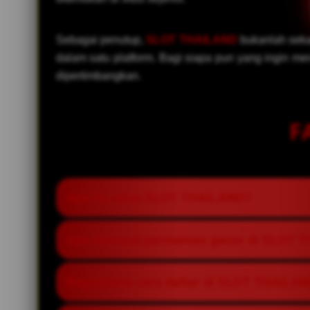
Sebagai penutup,
SLOT THAILAND
bukanlah sek
dalam satu platform. Bagi siapa pun yang ingin 
dipertimbangkan.
F
Apa itu situs SLOT THAILAND?
SLOT THAILAND
adalah situs slot terpercaya
Apa maksud permainan gacor di SLOT 
koleksi permainan lengkap.
Permainan gacor berarti
slot yang sedang
Bagaimana cara daftar di SLOT THAILA
tertinggi agar pemain tahu slot mana yang sed