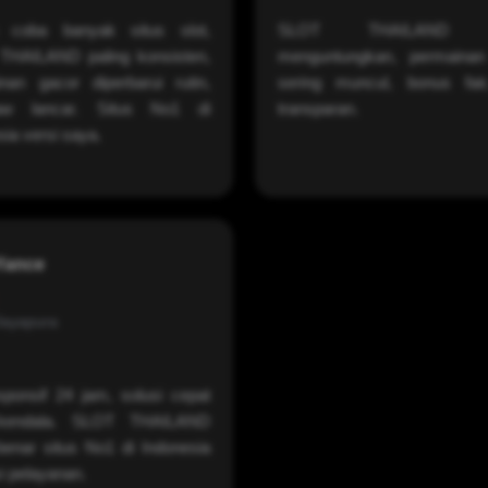
 coba banyak situs slot,
SLOT THAILAND pa
THAILAND paling konsisten,
menguntungkan, permainan
nan gacor diperbarui rutin,
sering muncul, bonus fai
raw lancar. Situs No1 di
transparan.
sia versi saya.
Yance
Jayapura
ponsif 24 jam, solusi cepat
kendala. SLOT THAILAND
benar situs No1 di Indonesia
si pelayanan.